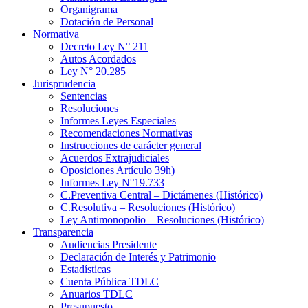
Organigrama
Dotación de Personal
Normativa
Decreto Ley N° 211
Autos Acordados
Ley N° 20.285
Jurisprudencia
Sentencias
Resoluciones
Informes Leyes Especiales
Recomendaciones Normativas
Instrucciones de carácter general
Acuerdos Extrajudiciales
Oposiciones Artículo 39h)
Informes Ley N°19.733
C.Preventiva Central – Dictámenes (Histórico)
C.Resolutiva – Resoluciones (Histórico)
Ley Antimonopolio – Resoluciones (Histórico)
Transparencia
Audiencias Presidente
Declaración de Interés y Patrimonio
Estadísticas
Cuenta Pública TDLC
Anuarios TDLC
Presupuesto