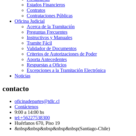
Estados Financieros
Contratos
Contrataciones Públicas
Oficina Judicial
Acerca de la Tramitación
Preguntas Frecuentes
Instructivos y Manuales
Tramite Fácil
Validador de Documentos
Criterios de Autorizaciones de Poder
Aporta Antecedentes
Respuestas a Oficios
Excepciones a la Tramitación Electrónica
Noticias
contacto
oficinadepartes@tdlc.cl
Contáctenos
9:00 a 14:00 hs
tel:+56227538300
Huérfanos 670, Piso 19
&nbsp&nbsp&nbsp&nbsp&nbsp(Santiago-Chile)