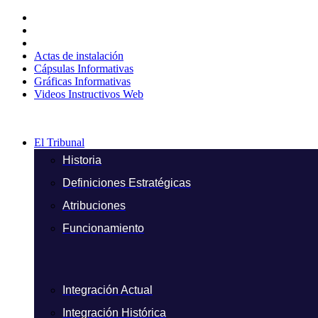
Ir
al
contenido
Actas de instalación
Cápsulas Informativas
Gráficas Informativas
Videos Instructivos Web
El Tribunal
Historia
Definiciones Estratégicas
Atribuciones
Funcionamiento
Integración Actual
Integración Histórica