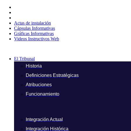
Ir
al
contenido
Actas de instalación
Cápsulas Informativas
Gráficas Informativas
Videos Instructivos Web
El Tribunal
Historia
Definiciones Estratégicas
Atribuciones
Funcionamiento
Integración Actual
Integración Histórica