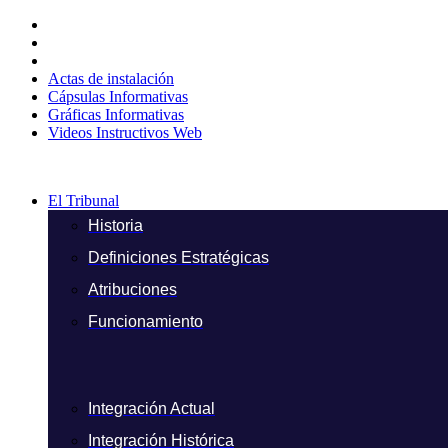
Ir
al
contenido
Actas de instalación
Cápsulas Informativas
Gráficas Informativas
Videos Instructivos Web
El Tribunal
Historia
Definiciones Estratégicas
Atribuciones
Funcionamiento
Integración Actual
Integración Histórica