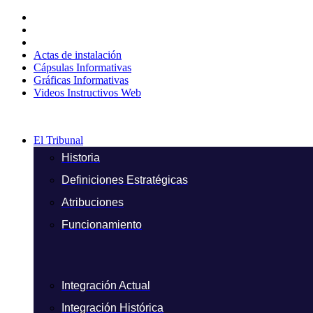
Ir
al
contenido
Actas de instalación
Cápsulas Informativas
Gráficas Informativas
Videos Instructivos Web
El Tribunal
Historia
Definiciones Estratégicas
Atribuciones
Funcionamiento
Integración Actual
Integración Histórica