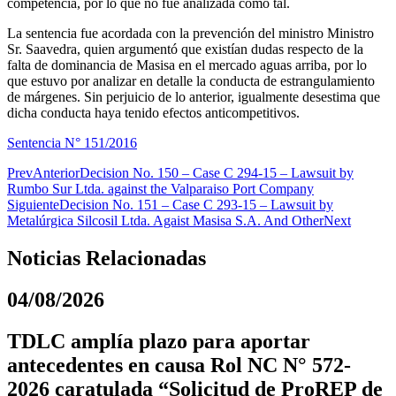
competencia, por lo que no fue analizada como tal.
La sentencia fue acordada con la prevención del ministro Ministro
Sr. Saavedra, quien argumentó que existían dudas respecto de la
falta de dominancia de Masisa en el mercado aguas arriba, por lo
que estuvo por analizar en detalle la conducta de estrangulamiento
de márgenes. Sin perjuicio de lo anterior, igualmente desestima que
dicha conducta haya tenido efectos anticompetitivos.
Sentencia N° 151/2016
Prev
Anterior
Decision No. 150 – Case C 294-15 – Lawsuit by
Rumbo Sur Ltda. against the Valparaiso Port Company
Siguiente
Decision No. 151 – Case C 293-15 – Lawsuit by
Metalúrgica Silcosil Ltda. Agaist Masisa S.A. And Other
Next
Noticias Relacionadas
04/08/2026
TDLC amplía plazo para aportar
antecedentes en causa Rol NC N° 572-
2026 caratulada “Solicitud de ProREP de