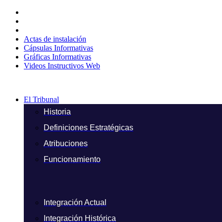
Ir
al
contenido
Actas de instalación
Cápsulas Informativas
Gráficas Informativas
Videos Instructivos Web
El Tribunal
Historia
Definiciones Estratégicas
Atribuciones
Funcionamiento
Integración Actual
Integración Histórica