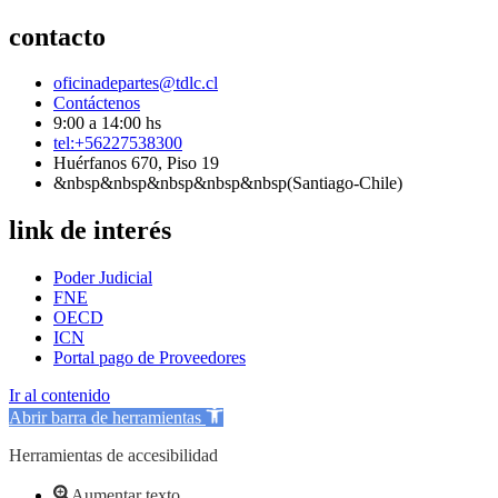
contacto
oficinadepartes@tdlc.cl
Contáctenos
9:00 a 14:00 hs
tel:+56227538300
Huérfanos 670, Piso 19
&nbsp&nbsp&nbsp&nbsp&nbsp(Santiago-Chile)
link de interés
Poder Judicial
FNE
OECD
ICN
Portal pago de Proveedores
Ir al contenido
Abrir barra de herramientas
Herramientas de accesibilidad
Aumentar texto