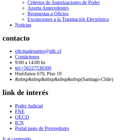
Criterios de Autorizaciones de Poder
Aporta Antecedentes
Respuestas a Oficios
Excepciones a la Tramitación Electrónica
Noticias
contacto
oficinadepartes@tdlc.cl
Contáctenos
9:00 a 14:00 hs
tel:+56227538300
Huérfanos 670, Piso 19
&nbsp&nbsp&nbsp&nbsp&nbsp(Santiago-Chile)
link de interés
Poder Judicial
FNE
OECD
ICN
Portal pago de Proveedores
Ir al contenido