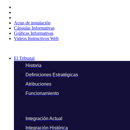
Ir
al
contenido
Actas de instalación
Cápsulas Informativas
Gráficas Informativas
Videos Instructivos Web
El Tribunal
Historia
Definiciones Estratégicas
Atribuciones
Funcionamiento
Integración Actual
Integración Histórica