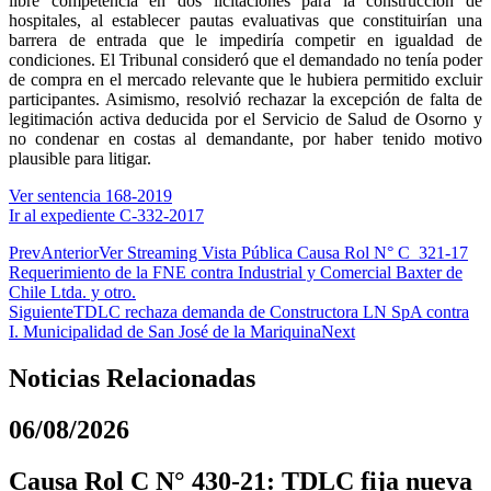
libre competencia en dos licitaciones para la construcción de
hospitales, al establecer pautas evaluativas que constituirían una
barrera de entrada que le impediría competir en igualdad de
condiciones. El Tribunal consideró que el demandado no tenía poder
de compra en el mercado relevante que le hubiera permitido excluir
participantes. Asimismo, resolvió rechazar la excepción de falta de
legitimación activa deducida por el Servicio de Salud de Osorno y
no condenar en costas al demandante, por haber tenido motivo
plausible para litigar.
Ver sentencia 168-2019
Ir al expediente C-332-2017
Prev
Anterior
Ver Streaming Vista Pública Causa Rol N° C_321-17
Requerimiento de la FNE contra Industrial y Comercial Baxter de
Chile Ltda. y otro.
Siguiente
TDLC rechaza demanda de Constructora LN SpA contra
I. Municipalidad de San José de la Mariquina
Next
Noticias Relacionadas
06/08/2026
Causa Rol C N° 430-21: TDLC fija nueva