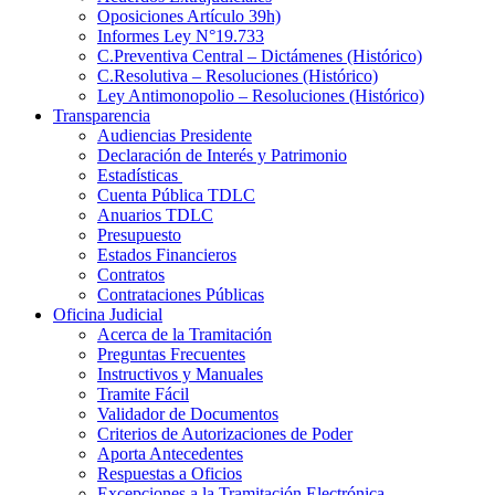
Oposiciones Artículo 39h)
Informes Ley N°19.733
C.Preventiva Central – Dictámenes (Histórico)
C.Resolutiva – Resoluciones (Histórico)
Ley Antimonopolio – Resoluciones (Histórico)
Transparencia
Audiencias Presidente
Declaración de Interés y Patrimonio
Estadísticas
Cuenta Pública TDLC
Anuarios TDLC
Presupuesto
Estados Financieros
Contratos
Contrataciones Públicas
Oficina Judicial
Acerca de la Tramitación
Preguntas Frecuentes
Instructivos y Manuales
Tramite Fácil
Validador de Documentos
Criterios de Autorizaciones de Poder
Aporta Antecedentes
Respuestas a Oficios
Excepciones a la Tramitación Electrónica