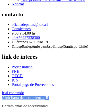
Noticias
contacto
oficinadepartes@tdlc.cl
Contáctenos
9:00 a 14:00 hs
tel:+56227538300
Huérfanos 670, Piso 19
&nbsp&nbsp&nbsp&nbsp&nbsp(Santiago-Chile)
link de interés
Poder Judicial
FNE
OECD
ICN
Portal pago de Proveedores
Ir al contenido
Abrir barra de herramientas
Herramientas de accesibilidad