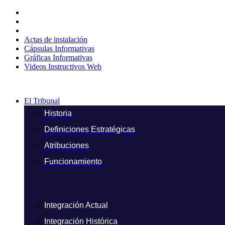
Ir
al
contenido
Actas de instalación
Cápsulas Informativas
Gráficas Informativas
Videos Instructivos Web
El Tribunal
Historia
Definiciones Estratégicas
Atribuciones
Funcionamiento
Integración Actual
Integración Histórica