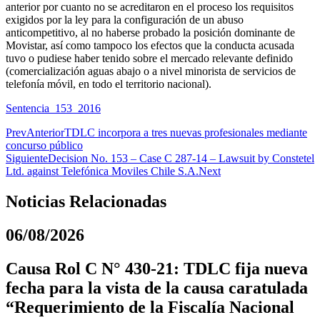
anterior por cuanto no se acreditaron en el proceso los requisitos
exigidos por la ley para la configuración de un abuso
anticompetitivo, al no haberse probado la posición dominante de
Movistar, así como tampoco los efectos que la conducta acusada
tuvo o pudiese haber tenido sobre el mercado relevante definido
(comercialización aguas abajo o a nivel minorista de servicios de
telefonía móvil, en todo el territorio nacional).
Sentencia_153_2016
Prev
Anterior
TDLC incorpora a tres nuevas profesionales mediante
concurso público
Siguiente
Decision No. 153 – Case C 287-14 – Lawsuit by Constetel
Ltd. against Telefónica Moviles Chile S.A.
Next
Noticias Relacionadas
06/08/2026
Causa Rol C N° 430-21: TDLC fija nueva
fecha para la vista de la causa caratulada
“Requerimiento de la Fiscalía Nacional