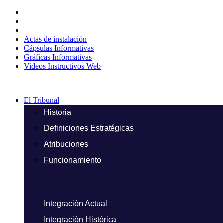
Ir
al
contenido
Actas de instalación
Cápsulas Informativas
Gráficas Informativas
Videos Instructivos Web
El Tribunal
Historia
Definiciones Estratégicas
Atribuciones
Funcionamiento
Integración Actual
Integración Histórica