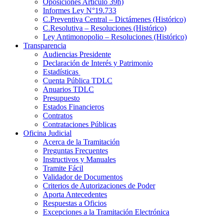
Oposiciones Artículo 39h)
Informes Ley N°19.733
C.Preventiva Central – Dictámenes (Histórico)
C.Resolutiva – Resoluciones (Histórico)
Ley Antimonopolio – Resoluciones (Histórico)
Transparencia
Audiencias Presidente
Declaración de Interés y Patrimonio
Estadísticas
Cuenta Pública TDLC
Anuarios TDLC
Presupuesto
Estados Financieros
Contratos
Contrataciones Públicas
Oficina Judicial
Acerca de la Tramitación
Preguntas Frecuentes
Instructivos y Manuales
Tramite Fácil
Validador de Documentos
Criterios de Autorizaciones de Poder
Aporta Antecedentes
Respuestas a Oficios
Excepciones a la Tramitación Electrónica