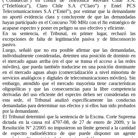
(“Conadecus”) en contra de Telefónica Móviles Chile S.A.
(“Telefónica”), Claro Chile S.A (“Claro”) y Entel PCS
Telecomunicaciones S.A (“Entel”), por estimar que la demandante
no aportó evidencia clara y concluyente de que las demandadas
hayan participado en el Concurso 700 MHz con el fin estratégico de
acaparar espectro y poner en peligro su uso efectivo y eficiente.
En su sentencia, el Tribunal, en primer lugar, rechazó las
excepciones de falta de legitimación pasiva y de litisconsorcio
pasivo.
Luego, señaló que no era posible afirmar que las demandadas,
individualmente consideradas, detenten una posición de dominio en
el mercado aguas arriba (en el que se transa el acceso a las redes
móviles), que pueda también traducirse en una posición dominante
en el mercado aguas abajo (comercialización a nivel minorista de
servicios analógicos y digitales de telecomunicaciones móviles). Sin
embargo, atendido que el mercado mayorista tiene características
oligopólicas y que las consecuencias para la libre competencia
derivadas del uso eficiente del espectro deben ser consideradas en
esta sede, el Tribunal analizó específicamente las conductas
demandadas para determinar sus efectos y si ellos han sido probados
por la demandante.
El Tribunal determinó que la sentencia de la Excma. Corte Suprema
dictada en la causa rol 4797-08, de 27 de enero de 2009, y la
Resolución N° 2/2005 no impusieron un límite general a la cantidad
de espectro radioeléctrico de que puede disponer un agente