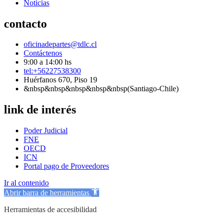
Noticias
contacto
oficinadepartes@tdlc.cl
Contáctenos
9:00 a 14:00 hs
tel:+56227538300
Huérfanos 670, Piso 19
&nbsp&nbsp&nbsp&nbsp&nbsp(Santiago-Chile)
link de interés
Poder Judicial
FNE
OECD
ICN
Portal pago de Proveedores
Ir al contenido
Abrir barra de herramientas
Herramientas de accesibilidad