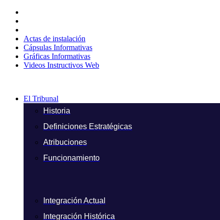
Ir
al
contenido
Actas de instalación
Cápsulas Informativas
Gráficas Informativas
Videos Instructivos Web
El Tribunal
Historia
Definiciones Estratégicas
Atribuciones
Funcionamiento
Integración Actual
Integración Histórica