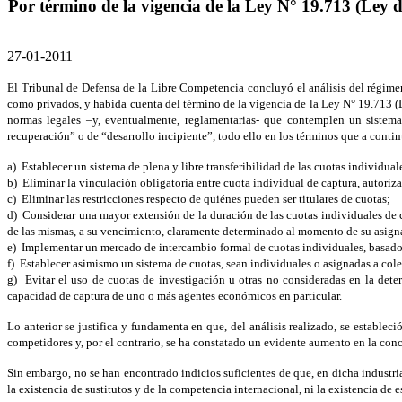
Por término de la vigencia de la Ley N° 19.713 (Ley
27-01-2011
El Tribunal de Defensa de la Libre Competencia concluyó el análisis del régimen
como privados, y habida cuenta del término de la vigencia de la Ley N° 19.713 (
normas legales –y, eventualmente, reglamentarias- que contemplen un sistema
recuperación” o de “desarrollo incipiente”, todo ello en los términos que a conti
a) Establecer un sistema de plena y libre transferibilidad de las cuotas individuale
b) Eliminar la vinculación obligatoria entre cuota individual de captura, autoriza
c) Eliminar las restricciones respecto de quiénes pueden ser titulares de cuotas;
d) Considerar una mayor extensión de la duración de las cuotas individuales de 
de las mismas, a su vencimiento, claramente determinado al momento de su asigna
e) Implementar un mercado de intercambio formal de cuotas individuales, basado e
f) Establecer asimismo un sistema de cuotas, sean individuales o asignadas a cole
g) Evitar el uso de cuotas de investigación u otras no consideradas en la deter
capacidad de captura de uno o más agentes económicos en particular.
Lo anterior se justifica y fundamenta en que, del análisis realizado, se establec
competidores y, por el contrario, se ha constatado un evidente aumento en la conc
Sin embargo, no se han encontrado indicios suficientes de que, en dicha industri
la existencia de sustitutos y de la competencia internacional, ni la existencia de 