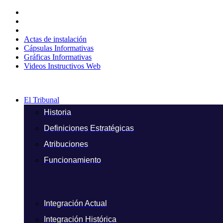
Ir
al
contenido
Actas de instalación
Cápsulas Informativas
Gráficas Informativas
Videos Instructivos Web
El Tribunal
Historia
Definiciones Estratégicas
Atribuciones
Funcionamiento
Integración Actual
Integración Histórica