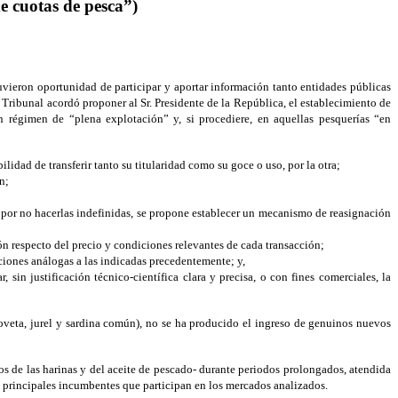
e cuotas de pesca”)
uvieron oportunidad de participar y aportar información tanto entidades públicas
ribunal acordó proponer al Sr. Presidente de la República, el establecimiento de
 régimen de “plena explotación” y, si procediere, en aquellas pesquerías “en
ilidad de transferir tanto su titularidad como su goce o uso, por la otra;
n;
 por no hacerlas indefinidas, se propone establecer un mecanismo de reasignación
n respecto del precio y condiciones relevantes de cada transacción;
ciones análogas a las indicadas precedentemente; y,
in justificación técnico-científica clara y precisa, o con fines comerciales, la
nchoveta, jurel y sardina común), no se ha producido el ingreso de genuinos nuevos
os de las harinas y del aceite de pescado- durante periodos prolongados, atendida
los principales incumbentes que participan en los mercados analizados.