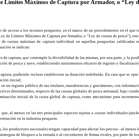
 de Límites Máximos de Captura por Armador, o “Ley d
 de acceso a los recursos pesqueros, en el marco de un procedimiento en el que t
Ley de Límites Máximos de Captura por Armador, o “Ley de cuotas de pesca”), este T
 de cuotas máximas de captura individual en aquellas pesquerías calificadas en
nuación se indican:
s de captura, que contemple la divisibilidad de las mismas, por una parte, y la posib
ción de pesca y nave, estableciendo instrumentos eficaces de registro y fiscalizació
captura, pudiendo incluso establecerse su duración indefinida. En caso que se opte
ción inicial;
n un registro público de sus titulares, transferencias y gravámenes, con informació
ctivos determinados, respecto de las cuotas globales de pesca artesanal, bajo condi
minación inicial de la cuota global de captura, como mecanismo para incrementar, s
ió que, al menos en las tres principales especies sujetas a cuotas individuales (a
entración en la industria pesquera.
a, los productores nacionales tengan capacidad para afectar los precios –al menos l
estrategias de bloqueo a la entrada o al crecimiento de firmas rivales, por parte de 