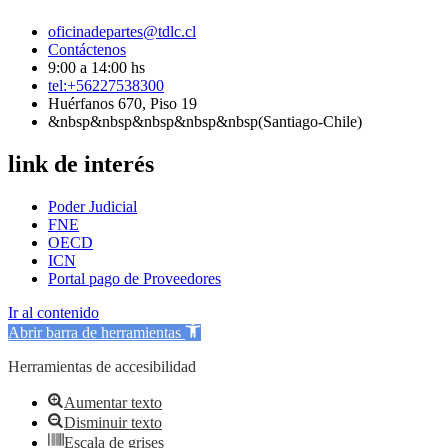
oficinadepartes@tdlc.cl
Contáctenos
9:00 a 14:00 hs
tel:+56227538300
Huérfanos 670, Piso 19
&nbsp&nbsp&nbsp&nbsp&nbsp(Santiago-Chile)
link de interés
Poder Judicial
FNE
OECD
ICN
Portal pago de Proveedores
Ir al contenido
Abrir barra de herramientas
Herramientas de accesibilidad
Aumentar texto
Disminuir texto
Escala de grises