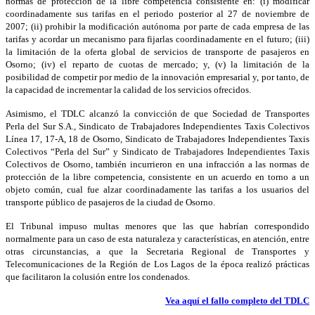
normas de protección de la libre competencia consistente en: (i) modificar
coordinadamente sus tarifas en el periodo posterior al 27 de noviembre de
2007; (ii) prohibir la modificación autónoma por parte de cada empresa de las
tarifas y acordar un mecanismo para fijarlas coordinadamente en el futuro; (iii)
la limitación de la oferta global de servicios de transporte de pasajeros en
Osorno; (iv) el reparto de cuotas de mercado; y, (v) la limitación de la
posibilidad de competir por medio de la innovación empresarial y, por tanto, de
la capacidad de incrementar la calidad de los servicios ofrecidos.
Asimismo, el TDLC alcanzó la convicción de que Sociedad de Transportes
Perla del Sur S.A., Sindicato de Trabajadores Independientes Taxis Colectivos
Línea 17, 17-A, 18 de Osorno, Sindicato de Trabajadores Independientes Taxis
Colectivos “Perla del Sur” y Sindicato de Trabajadores Independientes Taxis
Colectivos de Osorno, también incurrieron en una infracción a las normas de
protección de la libre competencia, consistente en un acuerdo en torno a un
objeto común, cual fue alzar coordinadamente las tarifas a los usuarios del
transporte público de pasajeros de la ciudad de Osorno.
El Tribunal impuso multas menores que las que habrían correspondido
normalmente para un caso de esta naturaleza y características, en atención, entre
otras circunstancias, a que la Secretaria Regional de Transportes y
Telecomunicaciones de la Región de Los Lagos de la época realizó prácticas
que facilitaron la colusión entre los condenados.
Vea aquí el fallo completo del TDLC