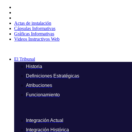
Ir
al
contenido
Actas de instalación
Cápsulas Informativas
Gráficas Informativas
Videos Instructivos Web
El Tribunal
Historia
Definiciones Estratégicas
Atribuciones
Funcionamiento
Integración Actual
Integración Histórica