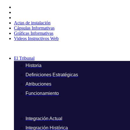
Ir
al
contenido
Actas de instalación
Cápsulas Informativas
Gráficas Informativas
Videos Instructivos Web
El Tribunal
Historia
Definiciones Estratégicas
Atribuciones
Funcionamiento
Integración Actual
Integración Histórica