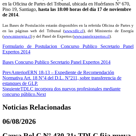
en la Oficina de Partes del Tribunal, ubicada en Huérfanos Nº 670,
Piso 19, Santiago,
hasta las 18:00 horas del día 17 de noviembre
de 2014
.
Las Bases de Postulación estarán disponibles en la referida Oficina de Partes y
en las páginas web del Tribunal (
www.tdlc.cl
), del Ministerio de Energía
(
www.minergia.cl
) y del Panel de Expertos (
www.panelexpertos.cl
).
Formulario de Postulacion Concurso Publico Secretario Panel
Expertos 2014
Bases Concurso Publico Secretario Panel Expertos 2014
Prev
Anterior
ERN 18-13 – Expediente de Recomendación
Normativa Art. 18 N°4 del D.L. N°211, sobre transferencia de
estanques de GLP.
Siguiente
TDLC incorpora dos nuevos profesionales mediante
concurso público.
Next
Noticias Relacionadas
06/08/2026
Causa Rol C N° 430-21: TDLC fija nueva