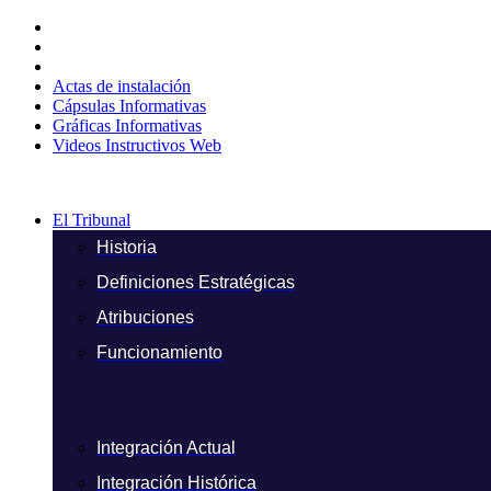
Ir
al
contenido
Actas de instalación
Cápsulas Informativas
Gráficas Informativas
Videos Instructivos Web
El Tribunal
Historia
Definiciones Estratégicas
Atribuciones
Funcionamiento
Integración Actual
Integración Histórica