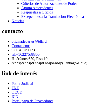
Criterios de Autorizaciones de Poder
Aporta Antecedentes
Respuestas a Oficios
Excepciones a la Tramitación Electrónica
Noticias
contacto
oficinadepartes@tdlc.cl
Contáctenos
9:00 a 14:00 hs
tel:+56227538300
Huérfanos 670, Piso 19
&nbsp&nbsp&nbsp&nbsp&nbsp(Santiago-Chile)
link de interés
Poder Judicial
FNE
OECD
ICN
Portal pago de Proveedores