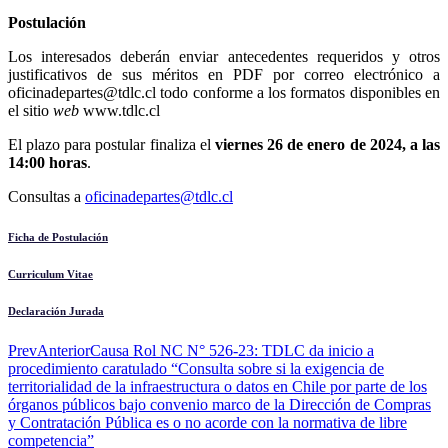
Postulación
Los interesados deberán enviar antecedentes requeridos y otros
justificativos de sus méritos en PDF por correo electrónico a
oficinadepartes@tdlc.cl
todo conforme a los formatos disponibles en
el sitio
web
www.tdlc.cl
El plazo para postular finaliza el
viernes 26 de enero de 2024, a las
14:00 horas
.
Consultas a
oficinadepartes@tdlc.cl
Ficha de Postulación
Curriculum Vitae
Declaración Jurada
Prev
Anterior
Causa Rol NC N° 526-23: TDLC da inicio a
procedimiento caratulado “Consulta sobre si la exigencia de
territorialidad de la infraestructura o datos en Chile por parte de los
órganos públicos bajo convenio marco de la Dirección de Compras
y Contratación Pública es o no acorde con la normativa de libre
competencia”