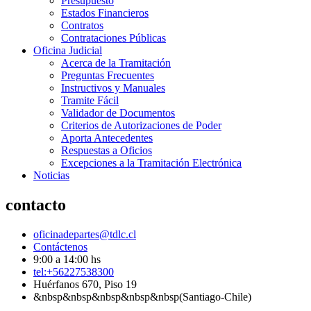
Presupuesto
Estados Financieros
Contratos
Contrataciones Públicas
Oficina Judicial
Acerca de la Tramitación
Preguntas Frecuentes
Instructivos y Manuales
Tramite Fácil
Validador de Documentos
Criterios de Autorizaciones de Poder
Aporta Antecedentes
Respuestas a Oficios
Excepciones a la Tramitación Electrónica
Noticias
contacto
oficinadepartes@tdlc.cl
Contáctenos
9:00 a 14:00 hs
tel:+56227538300
Huérfanos 670, Piso 19
&nbsp&nbsp&nbsp&nbsp&nbsp(Santiago-Chile)