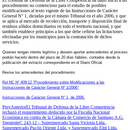
El Tribunal de Defensa de la Libre Competencia ha dado inicio a un
procedimiento no contencioso para el estudio de posibles
modificaciones al texto vigente de las Instrucciones de Carácter
General N° 1, dictadas por el mismo Tribunal en el año 2006, y que
se aplica al mercado de recolección, transporte y disposición final de
residuos sólidos domiciliarios en todo el territorio nacional, y que
también establece principios a los que debe ceñirse las licitaciones
efectuadas por los municipios para la contratación de dichos
servicios.
Quienes tengan interés legítimo y deseen aportar antecedentes al proceso
podrán hacerlo dentro del plazo de 20 días hábiles, contados desde la
publicación del extracto correspondiente en el Diario Oficial.
Revise los antecedentes del procedimiento:
Rol NC N° 409-12 “Procedimiento sobre Modificaciones a las
Instrucciones de Carácter General Nº 1/2006”
Instrucciones de Carácter General N° 1, de 2006.
Prev
Anterior
El Tribunal de Defensa de la Libre Competencia
rechazó el requerimiento deducido por la Fiscalía Nacional
Económica en contra de la Cámara de Comercio de Santiago A.G.
Siguiente
C 243-12 – Supermercado Santa Victoria Ltda.,
Supermercado Pucón Oriente Ltda. y Supermercado Eltit Ltda.