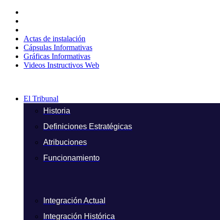
Ir
al
contenido
Actas de instalación
Cápsulas Informativas
Gráficas Informativas
Videos Instructivos Web
El Tribunal
Historia
Definiciones Estratégicas
Atribuciones
Funcionamiento
Integración Actual
Integración Histórica