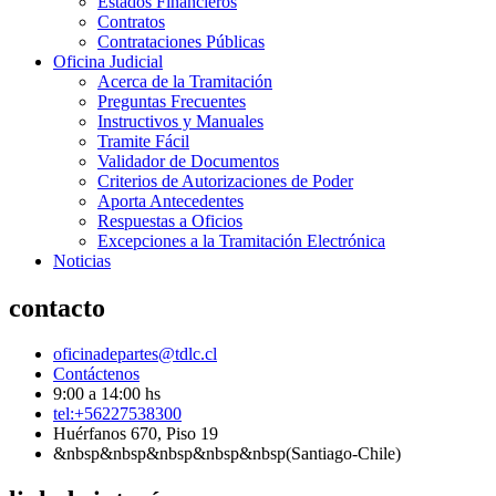
Estados Financieros
Contratos
Contrataciones Públicas
Oficina Judicial
Acerca de la Tramitación
Preguntas Frecuentes
Instructivos y Manuales
Tramite Fácil
Validador de Documentos
Criterios de Autorizaciones de Poder
Aporta Antecedentes
Respuestas a Oficios
Excepciones a la Tramitación Electrónica
Noticias
contacto
oficinadepartes@tdlc.cl
Contáctenos
9:00 a 14:00 hs
tel:+56227538300
Huérfanos 670, Piso 19
&nbsp&nbsp&nbsp&nbsp&nbsp(Santiago-Chile)