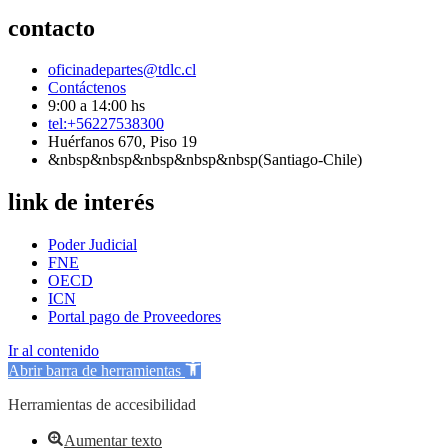
contacto
oficinadepartes@tdlc.cl
Contáctenos
9:00 a 14:00 hs
tel:+56227538300
Huérfanos 670, Piso 19
&nbsp&nbsp&nbsp&nbsp&nbsp(Santiago-Chile)
link de interés
Poder Judicial
FNE
OECD
ICN
Portal pago de Proveedores
Ir al contenido
Abrir barra de herramientas
Herramientas de accesibilidad
Aumentar texto