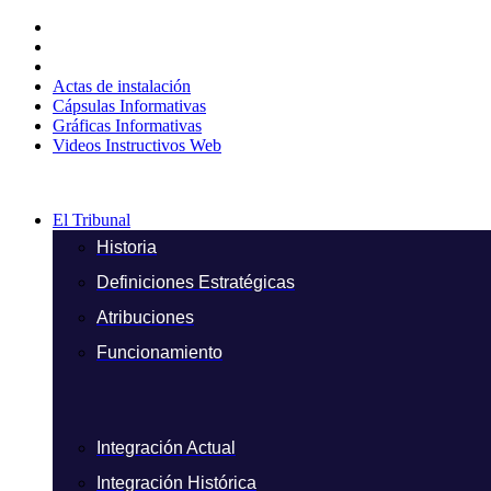
Ir
al
contenido
Actas de instalación
Cápsulas Informativas
Gráficas Informativas
Videos Instructivos Web
El Tribunal
Historia
Definiciones Estratégicas
Atribuciones
Funcionamiento
Integración Actual
Integración Histórica