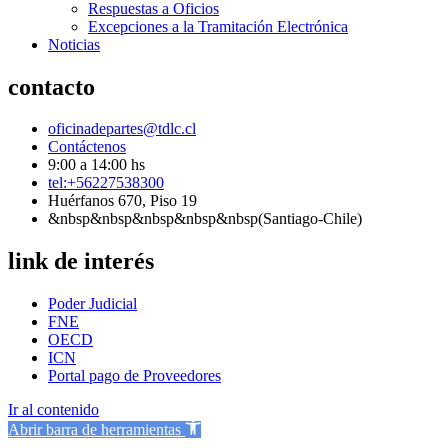
Respuestas a Oficios
Excepciones a la Tramitación Electrónica
Noticias
contacto
oficinadepartes@tdlc.cl
Contáctenos
9:00 a 14:00 hs
tel:+56227538300
Huérfanos 670, Piso 19
&nbsp&nbsp&nbsp&nbsp&nbsp(Santiago-Chile)
link de interés
Poder Judicial
FNE
OECD
ICN
Portal pago de Proveedores
Ir al contenido
Abrir barra de herramientas