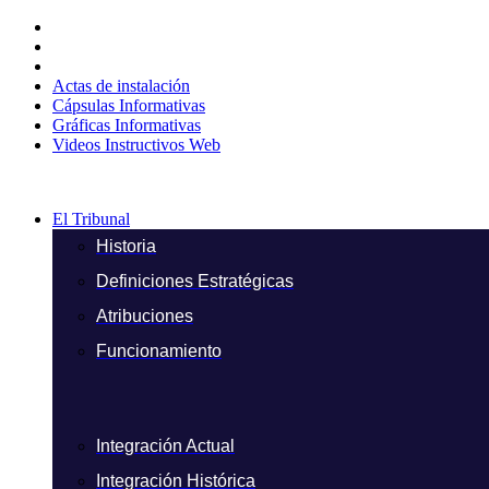
Ir
al
contenido
Actas de instalación
Cápsulas Informativas
Gráficas Informativas
Videos Instructivos Web
El Tribunal
Historia
Definiciones Estratégicas
Atribuciones
Funcionamiento
Integración Actual
Integración Histórica