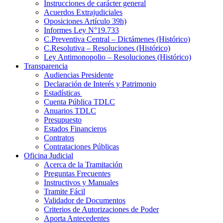
Instrucciones de carácter general
Acuerdos Extrajudiciales
Oposiciones Artículo 39h)
Informes Ley N°19.733
C.Preventiva Central – Dictámenes (Histórico)
C.Resolutiva – Resoluciones (Histórico)
Ley Antimonopolio – Resoluciones (Histórico)
Transparencia
Audiencias Presidente
Declaración de Interés y Patrimonio
Estadísticas
Cuenta Pública TDLC
Anuarios TDLC
Presupuesto
Estados Financieros
Contratos
Contrataciones Públicas
Oficina Judicial
Acerca de la Tramitación
Preguntas Frecuentes
Instructivos y Manuales
Tramite Fácil
Validador de Documentos
Criterios de Autorizaciones de Poder
Aporta Antecedentes