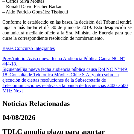
– Carlos Silva Montes
– Ronald David Fischer Barkan
– Aldo Patricio González Tissinetti
Conforme lo establecido en las bases, la decisión del Tribunal tendrá
lugar a más tardar el día 30 de junio de 2019. Esta designación se
comunicará mediante oficio a la Sra. Ministra de Energía para que
curse la correspondiente resolución de nombramiento.
Bases Concurso Integrantes
Prev
Anterior
Aviso nueva fecha Audiencia Pública Causa NC N°
444-18.
Siguiente
Fija nueva fecha audiencia pública causa Rol NC N°449-
18, Consulta de Telefónica Móviles Chile S.A. y otro sobre la
ejecución de ciertas resoluciones de la Subsecretaría de
Telecomunicaciones relativas a la banda de frecuencias 3400-3600
MHz.
Next
Noticias Relacionadas
04/08/2026
TDLC amplía plazo para aportar