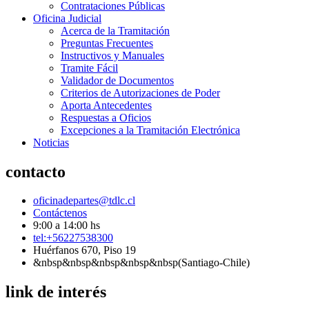
Contrataciones Públicas
Oficina Judicial
Acerca de la Tramitación
Preguntas Frecuentes
Instructivos y Manuales
Tramite Fácil
Validador de Documentos
Criterios de Autorizaciones de Poder
Aporta Antecedentes
Respuestas a Oficios
Excepciones a la Tramitación Electrónica
Noticias
contacto
oficinadepartes@tdlc.cl
Contáctenos
9:00 a 14:00 hs
tel:+56227538300
Huérfanos 670, Piso 19
&nbsp&nbsp&nbsp&nbsp&nbsp(Santiago-Chile)
link de interés