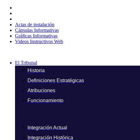
Ir
al
contenido
Actas de instalación
Cápsulas Informativas
Gráficas Informativas
Videos Instructivos Web
El Tribunal
Historia
Definiciones Estratégicas
Atribuciones
Funcionamiento
Integración Actual
Integración Histórica