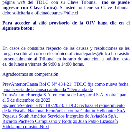
página
web
del TDLC con su Clave Tribunal
(no se puede
ingresar con Clave Única)
. Si usted no tiene su Clave Tribunal
debe solicitarla a
oficinadepartes@tdlc.cl
Para acceder al sitio provisorio de la OJV haga clic en el
siguiente botón:
En casos de consultas respecto de las causas y resoluciones se les
ruega escribir al correo electrónico
oficinadepartes@tdlc.cl
o asistir
presencialmente al Tribunal en horario de atención a público, esto
es, de lunes a viernes de 9:00 a 14:00 horas.
Agradecemos su comprensión
Prev
Anterior
Causa Rol C N° 434-21: TDLC fija como nueva fecha
para la vista de la causa caratulada “Demanda de
TransAntarticEnergía S.A. en contra de Luzparral S.A. y otra” para
el 5 de diciembre de 2023.
Siguiente
Sentencia N° 187/2023: TDLC rechaza el requerimiento
de la Fiscalía Nacional Económica contra Calquín Helicopter SpA,
Pegasus South América Servicios Integrales de Aviación SpA,
Ricardo Pacheco Campusano y Rodrigo Juan Pablo Lizasoaín
Videla por colusión.
Next