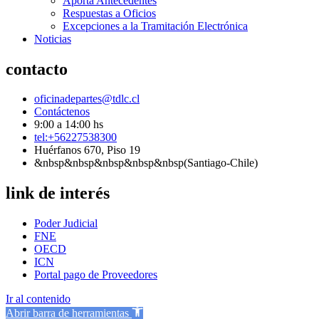
Aporta Antecedentes
Respuestas a Oficios
Excepciones a la Tramitación Electrónica
Noticias
contacto
oficinadepartes@tdlc.cl
Contáctenos
9:00 a 14:00 hs
tel:+56227538300
Huérfanos 670, Piso 19
&nbsp&nbsp&nbsp&nbsp&nbsp(Santiago-Chile)
link de interés
Poder Judicial
FNE
OECD
ICN
Portal pago de Proveedores
Ir al contenido
Abrir barra de herramientas