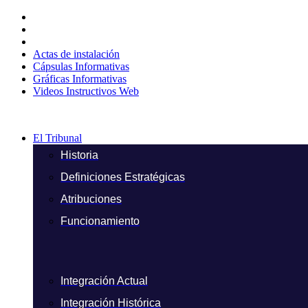
Ir
al
contenido
Actas de instalación
Cápsulas Informativas
Gráficas Informativas
Videos Instructivos Web
El Tribunal
Historia
Definiciones Estratégicas
Atribuciones
Funcionamiento
Integración Actual
Integración Histórica