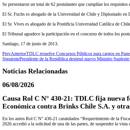
Se presentaron un total de 62 postulantes que cumplían los requisitos 
El Sr. Fuchs es abogado de la Universidad de Chile y Diplomado en D
El Sr. Vives es abogado de la Pontificia Universidad Católica de Ch
El Tribunal agradece la participación en el concurso de todos los postu
Santiago, 17 de junio de 2013.
Prev
Anterior
TDLC resuelve Concursos Públicos para cargos en Panel 
Siguiente
Presidente de la República designó nuevo Ministro Suplent
Noticias Relacionadas
06/08/2026
Causa Rol C N° 430-21: TDLC fija nueva fe
Económica contra Brinks Chile S.A. y otra
En los autos Rol C N° 430-21 caratulados “Requerimiento de la Fiscal
2026 accedió a la solicitud de una de las partes, de suspender la vista