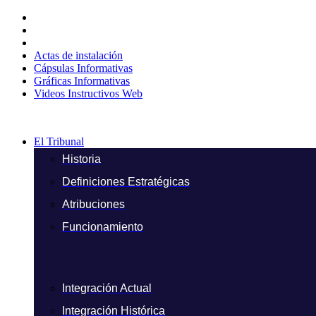
Ir
al
contenido
Actas de instalación
Cápsulas Informativas
Gráficas Informativas
Videos Instructivos Web
El Tribunal
Historia
Definiciones Estratégicas
Atribuciones
Funcionamiento
Integración Actual
Integración Histórica