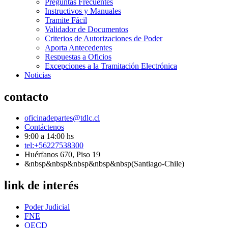
Preguntas Frecuentes
Instructivos y Manuales
Tramite Fácil
Validador de Documentos
Criterios de Autorizaciones de Poder
Aporta Antecedentes
Respuestas a Oficios
Excepciones a la Tramitación Electrónica
Noticias
contacto
oficinadepartes@tdlc.cl
Contáctenos
9:00 a 14:00 hs
tel:+56227538300
Huérfanos 670, Piso 19
&nbsp&nbsp&nbsp&nbsp&nbsp(Santiago-Chile)
link de interés
Poder Judicial
FNE
OECD