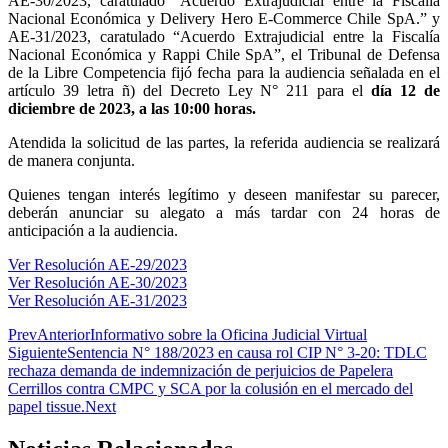
AE-30/2023, caratulado “Acuerdo Extrajudicial entre la Fiscalía
Nacional Económica y Delivery Hero E-Commerce Chile SpA.” y
AE-31/2023, caratulado “Acuerdo Extrajudicial entre la Fiscalía
Nacional Económica y Rappi Chile SpA”, el Tribunal de Defensa
de la Libre Competencia fijó fecha para la audiencia señalada en el
artículo 39 letra ñ) del Decreto Ley N° 211 para el
día 12 de
diciembre de 2023, a las 10:00 horas.
Atendida la solicitud de las partes, la referida audiencia se realizará
de manera conjunta.
Quienes tengan interés legítimo y deseen manifestar su parecer,
deberán anunciar su alegato a más tardar con 24 horas de
anticipación a la audiencia.
Ver Resolución AE-29/2023
Ver Resolución AE-30/2023
Ver Resolución AE-31/2023
Prev
Anterior
Informativo sobre la Oficina Judicial Virtual
Siguiente
Sentencia N° 188/2023 en causa rol CIP N° 3-20: TDLC
rechaza demanda de indemnización de perjuicios de Papelera
Cerrillos contra CMPC y SCA por la colusión en el mercado del
papel tissue.
Next