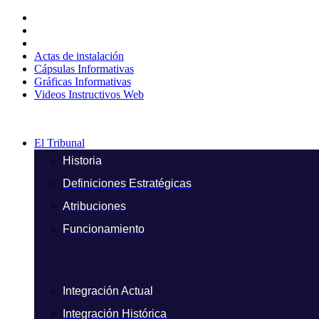
Ir
al
contenido
Actas de instalación
Cápsulas Informativas
Gráficas Informativas
Videos Instructivos Web
El Tribunal
Historia
Definiciones Estratégicas
Atribuciones
Funcionamiento
Integración Actual
Integración Histórica