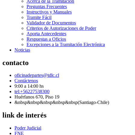
Acerca de la Tramitación
Preguntas Frecuentes
Instructivos y Manuales
Tramite Fácil
Validador de Documentos
Criterios de Autorizaciones de Poder
Aporta Antecedentes
Respuestas a Oficios
Excepciones a la Tramitación Electrónica
Noticias
contacto
oficinadepartes@tdlc.cl
Contáctenos
9:00 a 14:00 hs
tel:+56227538300
Huérfanos 670, Piso 19
&nbsp&nbsp&nbsp&nbsp&nbsp(Santiago-Chile)
link de interés
Poder Judicial
FNE