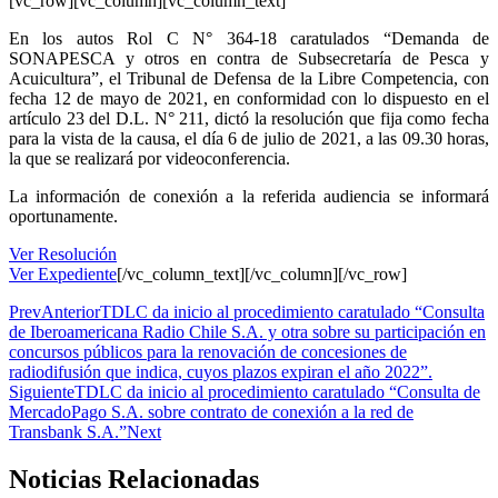
[vc_row][vc_column][vc_column_text]
En los autos Rol C N° 364-18 caratulados “Demanda de
SONAPESCA y otros en contra de Subsecretaría de Pesca y
Acuicultura”, el Tribunal de Defensa de la Libre Competencia, con
fecha 12 de mayo de 2021, en conformidad con lo dispuesto en el
artículo 23 del D.L. N° 211, dictó la resolución que fija como fecha
para la vista de la causa, el día 6 de julio de 2021, a las 09.30 horas,
la que se realizará por videoconferencia.
La información de conexión a la referida audiencia se informará
oportunamente.
Ver Resolución
Ver Expediente
[/vc_column_text][/vc_column][/vc_row]
Prev
Anterior
TDLC da inicio al procedimiento caratulado “Consulta
de Iberoamericana Radio Chile S.A. y otra sobre su participación en
concursos públicos para la renovación de concesiones de
radiodifusión que indica, cuyos plazos expiran el año 2022”.
Siguiente
TDLC da inicio al procedimiento caratulado “Consulta de
MercadoPago S.A. sobre contrato de conexión a la red de
Transbank S.A.”
Next
Noticias Relacionadas