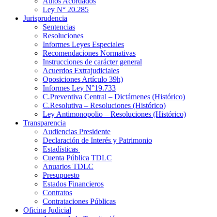
Autos Acordados
Ley N° 20.285
Jurisprudencia
Sentencias
Resoluciones
Informes Leyes Especiales
Recomendaciones Normativas
Instrucciones de carácter general
Acuerdos Extrajudiciales
Oposiciones Artículo 39h)
Informes Ley N°19.733
C.Preventiva Central – Dictámenes (Histórico)
C.Resolutiva – Resoluciones (Histórico)
Ley Antimonopolio – Resoluciones (Histórico)
Transparencia
Audiencias Presidente
Declaración de Interés y Patrimonio
Estadísticas
Cuenta Pública TDLC
Anuarios TDLC
Presupuesto
Estados Financieros
Contratos
Contrataciones Públicas
Oficina Judicial