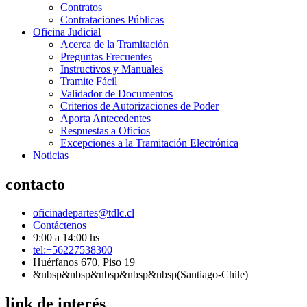
Contratos
Contrataciones Públicas
Oficina Judicial
Acerca de la Tramitación
Preguntas Frecuentes
Instructivos y Manuales
Tramite Fácil
Validador de Documentos
Criterios de Autorizaciones de Poder
Aporta Antecedentes
Respuestas a Oficios
Excepciones a la Tramitación Electrónica
Noticias
contacto
oficinadepartes@tdlc.cl
Contáctenos
9:00 a 14:00 hs
tel:+56227538300
Huérfanos 670, Piso 19
&nbsp&nbsp&nbsp&nbsp&nbsp(Santiago-Chile)
link de interés