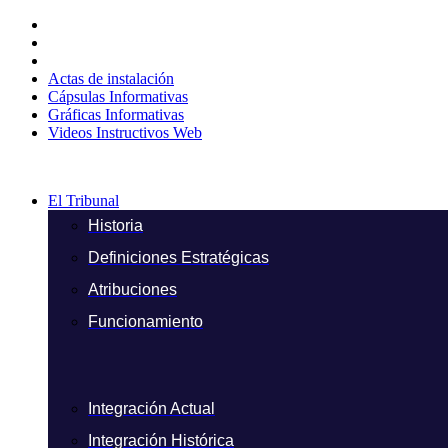
Ir
al
contenido
Actas de instalación
Cápsulas Informativas
Gráficas Informativas
Videos Instructivos Web
El Tribunal
Historia
Definiciones Estratégicas
Atribuciones
Funcionamiento
Integración Actual
Integración Histórica