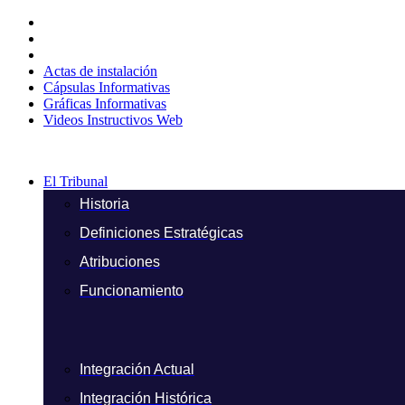
Ir
al
contenido
Actas de instalación
Cápsulas Informativas
Gráficas Informativas
Videos Instructivos Web
El Tribunal
Historia
Definiciones Estratégicas
Atribuciones
Funcionamiento
Integración Actual
Integración Histórica