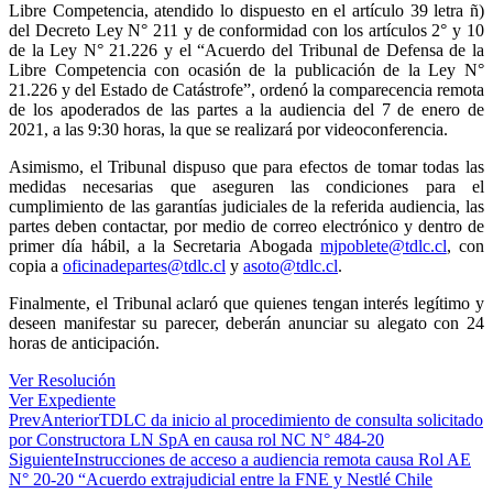
Libre Competencia, atendido lo dispuesto en el artículo 39 letra ñ)
del Decreto Ley N° 211 y de conformidad con los artículos 2° y 10
de la Ley N° 21.226 y el “Acuerdo del Tribunal de Defensa de la
Libre Competencia con ocasión de la publicación de la Ley N°
21.226 y del Estado de Catástrofe”, ordenó la comparecencia remota
de los apoderados de las partes a la audiencia del 7 de enero de
2021, a las 9:30 horas, la que se realizará por videoconferencia.
Asimismo, el Tribunal dispuso que para efectos de tomar todas las
medidas necesarias que aseguren las condiciones para el
cumplimiento de las garantías judiciales de la referida audiencia, las
partes deben contactar, por medio de correo electrónico y dentro de
primer día hábil, a la Secretaria Abogada
mjpoblete@tdlc.cl
, con
copia a
oficinadepartes@tdlc.cl
y
asoto@tdlc.cl
.
Finalmente, el Tribunal aclaró que quienes tengan interés legítimo y
deseen manifestar su parecer, deberán anunciar su alegato con 24
horas de anticipación.
Ver Resolución
Ver Expediente
Prev
Anterior
TDLC da inicio al procedimiento de consulta solicitado
por Constructora LN SpA en causa rol NC N° 484-20
Siguiente
Instrucciones de acceso a audiencia remota causa Rol AE
N° 20-20 “Acuerdo extrajudicial entre la FNE y Nestlé Chile