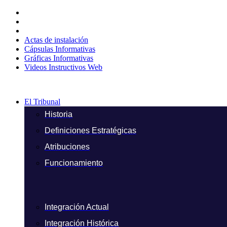
Ir
al
contenido
Actas de instalación
Cápsulas Informativas
Gráficas Informativas
Videos Instructivos Web
El Tribunal
Historia
Definiciones Estratégicas
Atribuciones
Funcionamiento
Integración Actual
Integración Histórica