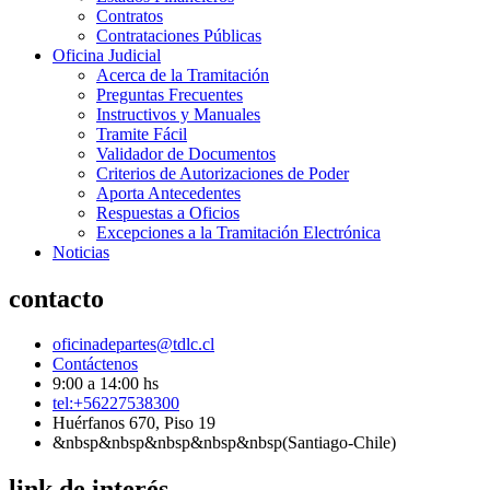
Contratos
Contrataciones Públicas
Oficina Judicial
Acerca de la Tramitación
Preguntas Frecuentes
Instructivos y Manuales
Tramite Fácil
Validador de Documentos
Criterios de Autorizaciones de Poder
Aporta Antecedentes
Respuestas a Oficios
Excepciones a la Tramitación Electrónica
Noticias
contacto
oficinadepartes@tdlc.cl
Contáctenos
9:00 a 14:00 hs
tel:+56227538300
Huérfanos 670, Piso 19
&nbsp&nbsp&nbsp&nbsp&nbsp(Santiago-Chile)
link de interés