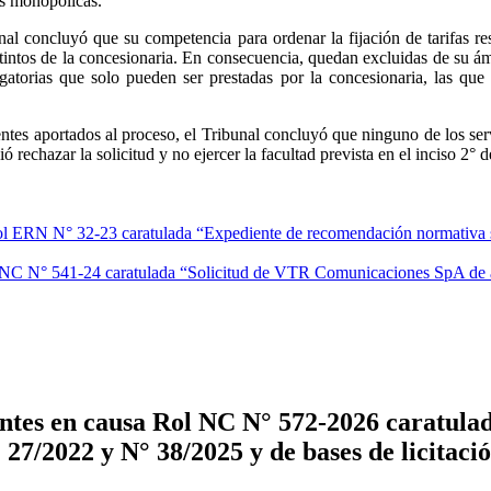
as monopólicas.
unal concluyó que su competencia para ordenar la fijación de tarifas re
stintos de la concesionaria. En consecuencia, quedan excluidas de su á
obligatorias que solo pueden ser prestadas por la concesionaria, las qu
dentes aportados al proceso, el Tribunal concluyó que ninguno de los serv
ió rechazar la solicitud y no ejercer la facultad prevista en el inciso 2° d
l ERN N° 32-23 caratulada “Expediente de recomendación normativa sob
 NC N° 541-24 caratulada “Solicitud de VTR Comunicaciones SpA de a
tes en causa Rol NC N° 572-2026 caratulad
 27/2022 y N° 38/2025 y de bases de licitaci