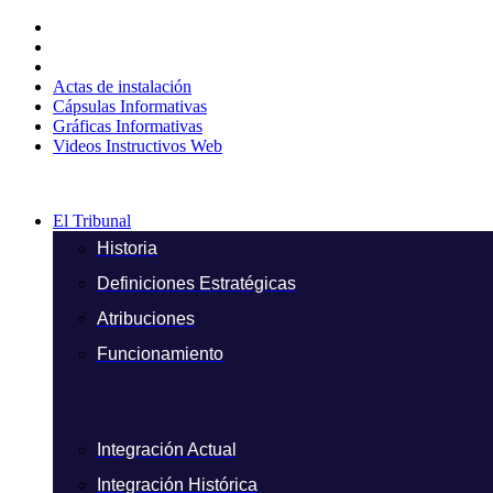
Ir
al
contenido
Actas de instalación
Cápsulas Informativas
Gráficas Informativas
Videos Instructivos Web
El Tribunal
Historia
Definiciones Estratégicas
Atribuciones
Funcionamiento
Integración Actual
Integración Histórica