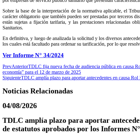
por empresas de servicio público sanitario que presentan característic
Sobre la base de la interpretación de la normativa aplicable, el Trib
carácter obligatorio que también pueden ser prestadas por terceros di
están sujetas a fijación tarifaria, y las prestaciones relacionadas 
Sanitarios.
En definitiva, y luego de analizada la solicitud y los diversos antece
los cuales está facultado para ordenar su tarificación, por lo que resolv
Ver Informe N° 34/2024
Prev
Anterior
TDLC fija nueva fecha de audiencia pública en causa Ro
economía” para el 12 de marzo de 2025
Siguiente
TDLC amplía plazo para aportar antecedentes en causa Rol
Noticias Relacionadas
04/08/2026
TDLC amplía plazo para aportar anteceden
de estatutos aprobados por los Informes N°