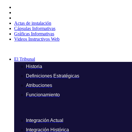
Ir
al
contenido
Actas de instalación
Cápsulas Informativas
Gráficas Informativas
Videos Instructivos Web
El Tribunal
Historia
Definiciones Estratégicas
Atribuciones
Funcionamiento
Integración Actual
Integración Histórica