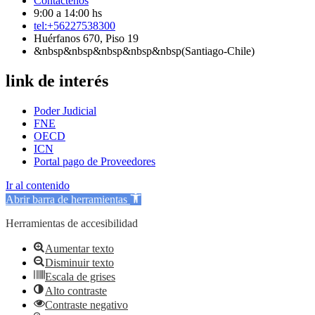
Contáctenos
9:00 a 14:00 hs
tel:+56227538300
Huérfanos 670, Piso 19
&nbsp&nbsp&nbsp&nbsp&nbsp(Santiago-Chile)
link de interés
Poder Judicial
FNE
OECD
ICN
Portal pago de Proveedores
Ir al contenido
Abrir barra de herramientas
Herramientas de accesibilidad
Aumentar texto
Disminuir texto
Escala de grises
Alto contraste
Contraste negativo