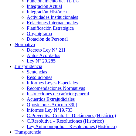
Funcionamiento del TDLC
Integración Actual
Integración Histórica
Actividades Institucionales
Relaciones Internacionales
Planificación Estratégica
Organigrama
Dotación de Personal
Normativa
Decreto Ley N° 211
Autos Acordados
Ley N° 20.285
Jurisprudencia
Sentencias
Resoluciones
Informes Leyes Especiales
Recomendaciones Normativas
Instrucciones de carácter general
Acuerdos Extrajudiciales
Oposiciones Artículo 39h)
Informes Ley N°19.733
C.Preventiva Central – Dictámenes (Histórico)
C.Resolutiva – Resoluciones (Histórico)
Ley Antimonopolio – Resoluciones (Histórico)
Transparencia