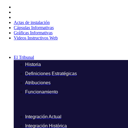
Ir
al
contenido
Actas de instalación
Cápsulas Informativas
Gráficas Informativas
Videos Instructivos Web
El Tribunal
Historia
Definiciones Estratégicas
Atribuciones
Funcionamiento
Integración Actual
Integración Histórica