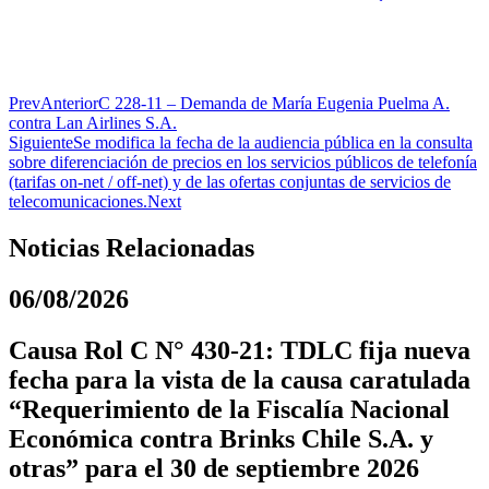
Prev
Anterior
C 228-11 – Demanda de María Eugenia Puelma A.
contra Lan Airlines S.A.
Siguiente
Se modifica la fecha de la audiencia pública en la consulta
sobre diferenciación de precios en los servicios públicos de telefonía
(tarifas on-net / off-net) y de las ofertas conjuntas de servicios de
telecomunicaciones.
Next
Noticias Relacionadas
06/08/2026
Causa Rol C N° 430-21: TDLC fija nueva
fecha para la vista de la causa caratulada
“Requerimiento de la Fiscalía Nacional
Económica contra Brinks Chile S.A. y
otras” para el 30 de septiembre 2026