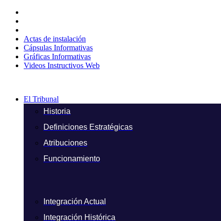
Ir
al
contenido
Actas de instalación
Cápsulas Informativas
Gráficas Informativas
Videos Instructivos Web
El Tribunal
Historia
Definiciones Estratégicas
Atribuciones
Funcionamiento
Integración Actual
Integración Histórica