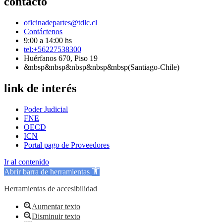
contacto
oficinadepartes@tdlc.cl
Contáctenos
9:00 a 14:00 hs
tel:+56227538300
Huérfanos 670, Piso 19
&nbsp&nbsp&nbsp&nbsp&nbsp(Santiago-Chile)
link de interés
Poder Judicial
FNE
OECD
ICN
Portal pago de Proveedores
Ir al contenido
Abrir barra de herramientas
Herramientas de accesibilidad
Aumentar texto
Disminuir texto