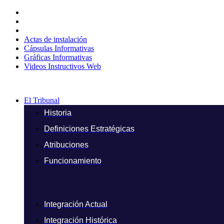
Ir
al
contenido
Actas de instalación
Cápsulas Informativas
Gráficas Informativas
Videos Instructivos Web
El Tribunal
Historia
Definiciones Estratégicas
Atribuciones
Funcionamiento
Integración Actual
Integración Histórica