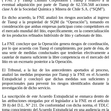
(“FNE”) y Tianqi Lithium Corporation (“Tianqi”) relativo a la
eventual adquisición por parte de Tianqi de 62.556.568 acciones
clase A de la Sociedad Química y Minera de Chile S.A. (“SQM”).
En dicho acuerdo, la FNE analizó los riesgos asociados al ingreso
de Tianqi a la propiedad de SQM (la “Operación”), tomando en
consideración que ambas empresas participan como competidores en
el mercado mundial del litio, específicamente, en la comercialización
de los productos refinados hidróxido de litio y carbonato de litio.
La FNE concluye que la Operación genera riesgos de coordinación,
por lo que acuerda con Tianqi el cumplimiento, por parte de ésta, de
una serie de medidas conductuales que tenderían efectivamente a
cautelar de manera suficiente la libre competencia en el mercado del
litio en un escenario posterior a la Operación.
El Tribunal, a la luz de los antecedentes aportados al proceso,
analizó las medidas propuestas por Tianqi y la FNE en el Acuerdo
Extrajudicial y concluyó que dichas medidas son suficientes y
proporcionales para prevenir los riesgos identificados durante la
investigación de dicho servicio.
La suscripción de este Acuerdo Extrajudicial se enmarca dentro de
las atribuciones otorgadas por el legislador a la FNE en el artículo
39 ñ) del D.L. N° 211. De conformidad con dicha norma, el TDLC
toma conocimiento del Acuerdo Extrajudicial en una audiencia en la