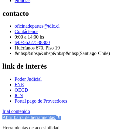
Noticias
contacto
oficinadepartes@tdlc.cl
Contáctenos
9:00 a 14:00 hs
tel:+56227538300
Huérfanos 670, Piso 19
&nbsp&nbsp&nbsp&nbsp&nbsp(Santiago-Chile)
link de interés
Poder Judicial
FNE
OECD
ICN
Portal pago de Proveedores
Ir al contenido
Abrir barra de herramientas
Herramientas de accesibilidad