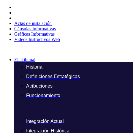
Ir
al
contenido
Actas de instalación
Cápsulas Informativas
Gráficas Informativas
Videos Instructivos Web
El Tribunal
Historia
Definiciones Estratégicas
Atribuciones
Funcionamiento
Integración Actual
Integración Histórica