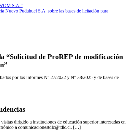
ra WOM S.A.”
a Nuevo Pudahuel S.A. sobre las bases de licitación para
a “Solicitud de ProREP de modificación
ón”
obados por los Informes N° 27/2022 y N° 38/2025 y de bases de
ndencias
isitas dirigido a instituciones de educación superior interesadas en
ctrónico a
comunicacionestdlc@tdlc.cl
. […]