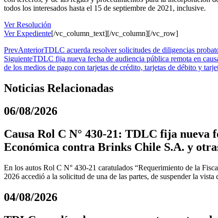
todos los interesados hasta el 15 de septiembre de 2021, inclusive.
Ver Resolución
Ver Expediente
[/vc_column_text][/vc_column][/vc_row]
Prev
Anterior
TDLC acuerda resolver solicitudes de diligencias probato
Siguiente
TDLC fija nueva fecha de audiencia pública remota en causa
de los medios de pago con tarjetas de crédito, tarjetas de débito y tar
Noticias Relacionadas
06/08/2026
Causa Rol C N° 430-21: TDLC fija nueva fe
Económica contra Brinks Chile S.A. y otra
En los autos Rol C N° 430-21 caratulados “Requerimiento de la Fiscal
2026 accedió a la solicitud de una de las partes, de suspender la vista
04/08/2026