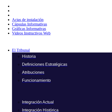
Ir
al
contenido
Actas de instalación
Cápsulas Informativas
Gráficas Informativas
Videos Instructivos Web
El Tribunal
Historia
Definiciones Estratégicas
Atribuciones
Funcionamiento
Integración Actual
Integración Histórica