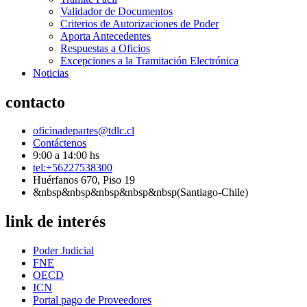
Validador de Documentos
Criterios de Autorizaciones de Poder
Aporta Antecedentes
Respuestas a Oficios
Excepciones a la Tramitación Electrónica
Noticias
contacto
oficinadepartes@tdlc.cl
Contáctenos
9:00 a 14:00 hs
tel:+56227538300
Huérfanos 670, Piso 19
&nbsp&nbsp&nbsp&nbsp&nbsp(Santiago-Chile)
link de interés
Poder Judicial
FNE
OECD
ICN
Portal pago de Proveedores