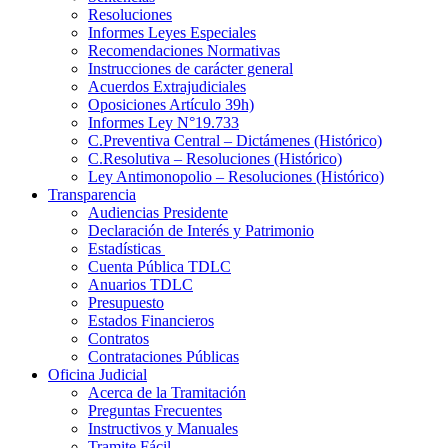
Resoluciones
Informes Leyes Especiales
Recomendaciones Normativas
Instrucciones de carácter general
Acuerdos Extrajudiciales
Oposiciones Artículo 39h)
Informes Ley N°19.733
C.Preventiva Central – Dictámenes (Histórico)
C.Resolutiva – Resoluciones (Histórico)
Ley Antimonopolio – Resoluciones (Histórico)
Transparencia
Audiencias Presidente
Declaración de Interés y Patrimonio
Estadísticas
Cuenta Pública TDLC
Anuarios TDLC
Presupuesto
Estados Financieros
Contratos
Contrataciones Públicas
Oficina Judicial
Acerca de la Tramitación
Preguntas Frecuentes
Instructivos y Manuales
Tramite Fácil