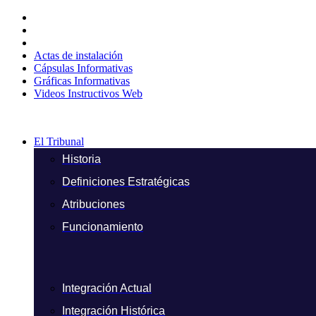
Ir
al
contenido
Actas de instalación
Cápsulas Informativas
Gráficas Informativas
Videos Instructivos Web
El Tribunal
Historia
Definiciones Estratégicas
Atribuciones
Funcionamiento
Integración Actual
Integración Histórica