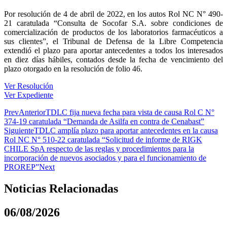
Por resolución de 4 de abril de 2022, en los autos Rol NC N° 490-
21 caratulada “Consulta de Socofar S.A. sobre condiciones de
comercialización de productos de los laboratorios farmacéuticos a
sus clientes”, el Tribunal de Defensa de la Libre Competencia
extendió el plazo para aportar antecedentes a todos los interesados
en diez días hábiles, contados desde la fecha de vencimiento del
plazo otorgado en la resolución de folio 46.
Ver Resolución
Ver Expediente
Prev
Anterior
TDLC fija nueva fecha para vista de causa Rol C N°
374-19 caratulada “Demanda de Asilfa en contra de Cenabast”
Siguiente
TDLC amplía plazo para aportar antecedentes en la causa
Rol NC N° 510-22 caratulada “Solicitud de informe de RIGK
CHILE SpA respecto de las reglas y procedimientos para la
incorporación de nuevos asociados y para el funcionamiento de
PROREP”
Next
Noticias Relacionadas
06/08/2026