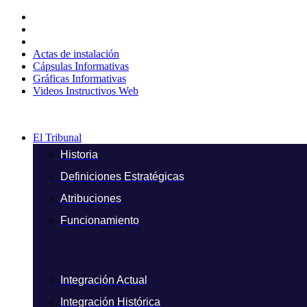
Ir
al
contenido
Actas de instalación
Cápsulas Informativas
Gráficas Informativas
Videos Instructivos Web
El Tribunal
Historia
Definiciones Estratégicas
Atribuciones
Funcionamiento
Integración Actual
Integración Histórica