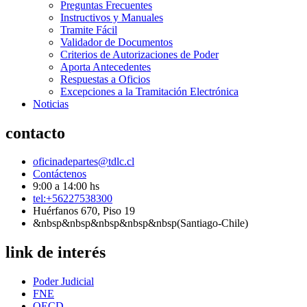
Preguntas Frecuentes
Instructivos y Manuales
Tramite Fácil
Validador de Documentos
Criterios de Autorizaciones de Poder
Aporta Antecedentes
Respuestas a Oficios
Excepciones a la Tramitación Electrónica
Noticias
contacto
oficinadepartes@tdlc.cl
Contáctenos
9:00 a 14:00 hs
tel:+56227538300
Huérfanos 670, Piso 19
&nbsp&nbsp&nbsp&nbsp&nbsp(Santiago-Chile)
link de interés
Poder Judicial
FNE
OECD