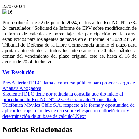
22/07/2024
Por resolución de 22 de julio de 2024, en los autos Rol NC N° 533-
24 caratulados “Solicitud de Informe de EPV sobre modificación de
la forma de cálculo de porcentajes de participación en la carga
establecidos para los agentes de naves en el Informe N° 20/2021”, el
Tribunal de Defensa de la Libre Competencia amplió el plazo para
aportar antecedentes a todos los interesados en 20 días hábiles a
contar del vencimiento del plazo original, esto es, hasta el 16 de
agosto de 2024, inclusive.
Ver Resolución
Prev
Anterior
TDLC llama a concurso público para proveer cargo de
Analista Abogado/a
Siguiente
TDLC tiene por retirada la consulta que dio inicio al
procedimiento Rol NC N° 523-23 caratulado “Consulta de
Telefónica Móviles Chile S.A. respecto a la forma y oportunidad de
aplicar los caps o límites de uso sobre el espectro radioeléctrico y la
determinación de su base de cálculo”.
Next
Noticias Relacionadas