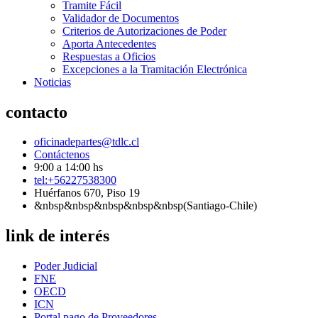
Tramite Fácil
Validador de Documentos
Criterios de Autorizaciones de Poder
Aporta Antecedentes
Respuestas a Oficios
Excepciones a la Tramitación Electrónica
Noticias
contacto
oficinadepartes@tdlc.cl
Contáctenos
9:00 a 14:00 hs
tel:+56227538300
Huérfanos 670, Piso 19
&nbsp&nbsp&nbsp&nbsp&nbsp(Santiago-Chile)
link de interés
Poder Judicial
FNE
OECD
ICN
Portal pago de Proveedores