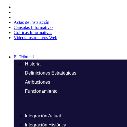
Ir
al
contenido
Actas de instalación
Cápsulas Informativas
Gráficas Informativas
Videos Instructivos Web
El Tribunal
Historia
Definiciones Estratégicas
Atribuciones
Funcionamiento
Integración Actual
Integración Histórica