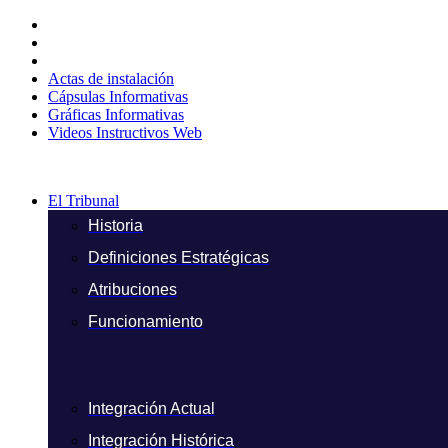
Ir
al
contenido
Actas de instalación
Cápsulas Informativas
Gráficas Informativas
Videos Instructivos Web
El Tribunal
Historia
Definiciones Estratégicas
Atribuciones
Funcionamiento
Integración Actual
Integración Histórica