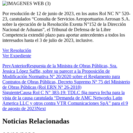
Por resolución de 12 de junio de 2023, en los autos Rol NC N° 520-
23, caratulados “Consulta de Servicios Aeroportuarios Aerosan S.A.
sobre la ejecución de la Resolución Exenta N°152 de la Dirección
Nacional de Aduanas”, el Tribunal de Defensa de la Libre
Competencia extendió plazo para aportar antecedentes a todos los
interesados hasta el 3 de julio de 2023, inclusive.
Ver Resolución
Ver Expediente
Prev
Anterior
Respuesta de la Ministra de Obras Públicas, Sra.
Jessica López Saffie, sobre su parecer a la Proposición de
Modificación Normativa Nº 20/2020 sobre el Reglamento para
Contratos de Obras Públicas, Decreto Supremo Nº 75 del Ministerio
de Obras Públicas (Rol ERN Nº 26-2018)
Siguiente
Causa Rol C N° 383-19: TDLC fija nueva fecha para la
vista de la causa caratulada “Demanda de AMC Networks Latin
America LLC y otros contra VTR Comunicaciones SpA” para el 9
de agosto de 2023
Next
Noticias Relacionadas