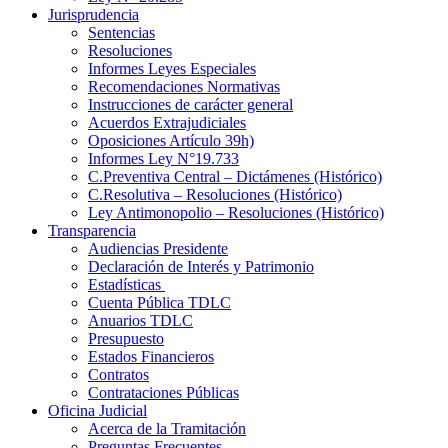
Jurisprudencia
Sentencias
Resoluciones
Informes Leyes Especiales
Recomendaciones Normativas
Instrucciones de carácter general
Acuerdos Extrajudiciales
Oposiciones Artículo 39h)
Informes Ley N°19.733
C.Preventiva Central – Dictámenes (Histórico)
C.Resolutiva – Resoluciones (Histórico)
Ley Antimonopolio – Resoluciones (Histórico)
Transparencia
Audiencias Presidente
Declaración de Interés y Patrimonio
Estadísticas
Cuenta Pública TDLC
Anuarios TDLC
Presupuesto
Estados Financieros
Contratos
Contrataciones Públicas
Oficina Judicial
Acerca de la Tramitación
Preguntas Frecuentes