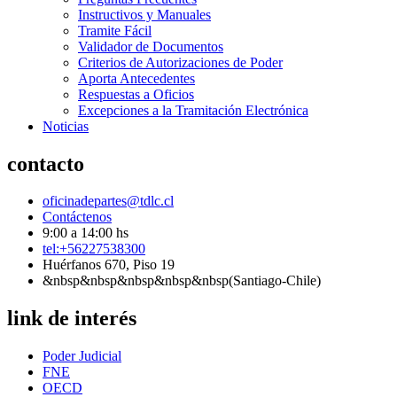
Instructivos y Manuales
Tramite Fácil
Validador de Documentos
Criterios de Autorizaciones de Poder
Aporta Antecedentes
Respuestas a Oficios
Excepciones a la Tramitación Electrónica
Noticias
contacto
oficinadepartes@tdlc.cl
Contáctenos
9:00 a 14:00 hs
tel:+56227538300
Huérfanos 670, Piso 19
&nbsp&nbsp&nbsp&nbsp&nbsp(Santiago-Chile)
link de interés
Poder Judicial
FNE
OECD