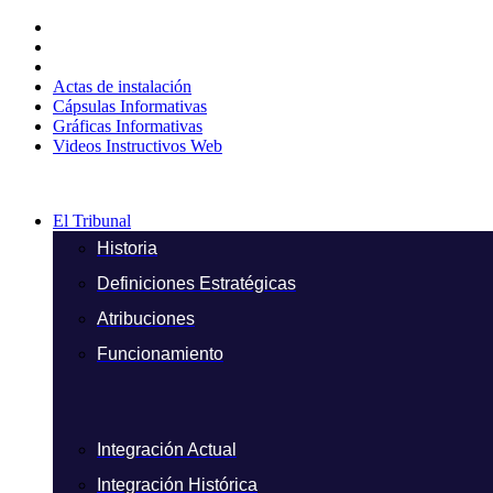
Ir
al
contenido
Actas de instalación
Cápsulas Informativas
Gráficas Informativas
Videos Instructivos Web
El Tribunal
Historia
Definiciones Estratégicas
Atribuciones
Funcionamiento
Integración Actual
Integración Histórica