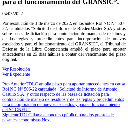
para el funcionamiento del GRANSIC”.
04/03/2022
Por resolución de 3 de marzo de 2022, en los autos Rol NC N° 507-
22, caratulados “Solicitud de Informe de BredenMaster SpA y otros
sobre bases de licitación para contratación de manejo de residuos y
de las reglas y procedimientos para incorporación de nuevos
asociados y para el funcionamiento del GRANSIC”, el Tribunal de
Defensa de la Libre Competencia amplió el plazo para aportar
antecedentes en 25 días hábiles a contar del vencimiento del plazo
original.
Ver Resolución
Ver Expediente
Prev
Anterior
TDLC amplía plazo para aportar antecedentes en causa
Rol NC N° 506-22 caratulada “Solicitud de Informe de Antonio
Castillo S.A. y otros respecto de las bases de licitación para
contratación de manejo de residuos y de las reglas y procedimientos
para incorporación de nuevos asociados y para el funcionamiento
del SGCNFU”.
Siguiente
TDLC llama a concurso público para dos puestos de
pasantes economistas.
Next