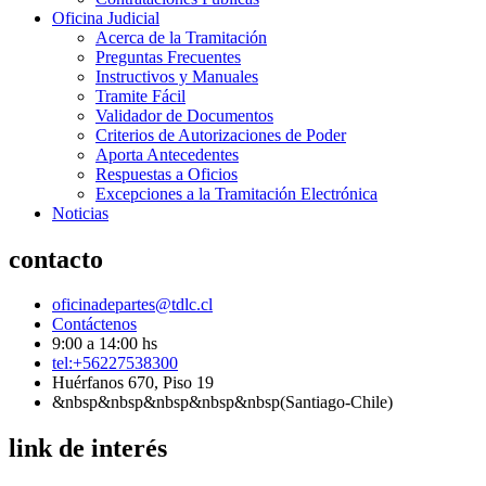
Oficina Judicial
Acerca de la Tramitación
Preguntas Frecuentes
Instructivos y Manuales
Tramite Fácil
Validador de Documentos
Criterios de Autorizaciones de Poder
Aporta Antecedentes
Respuestas a Oficios
Excepciones a la Tramitación Electrónica
Noticias
contacto
oficinadepartes@tdlc.cl
Contáctenos
9:00 a 14:00 hs
tel:+56227538300
Huérfanos 670, Piso 19
&nbsp&nbsp&nbsp&nbsp&nbsp(Santiago-Chile)
link de interés