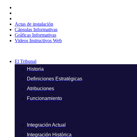
Ir
al
contenido
Actas de instalación
Cápsulas Informativas
Gráficas Informativas
Videos Instructivos Web
El Tribunal
Historia
Definiciones Estratégicas
Atribuciones
Funcionamiento
Integración Actual
Integración Histórica