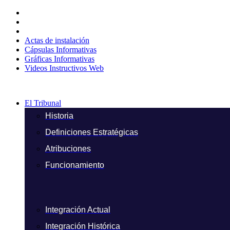
Ir
al
contenido
Actas de instalación
Cápsulas Informativas
Gráficas Informativas
Videos Instructivos Web
El Tribunal
Historia
Definiciones Estratégicas
Atribuciones
Funcionamiento
Integración Actual
Integración Histórica