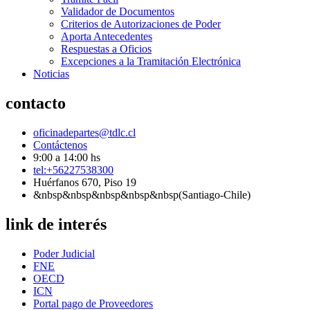
Validador de Documentos
Criterios de Autorizaciones de Poder
Aporta Antecedentes
Respuestas a Oficios
Excepciones a la Tramitación Electrónica
Noticias
contacto
oficinadepartes@tdlc.cl
Contáctenos
9:00 a 14:00 hs
tel:+56227538300
Huérfanos 670, Piso 19
&nbsp&nbsp&nbsp&nbsp&nbsp(Santiago-Chile)
link de interés
Poder Judicial
FNE
OECD
ICN
Portal pago de Proveedores