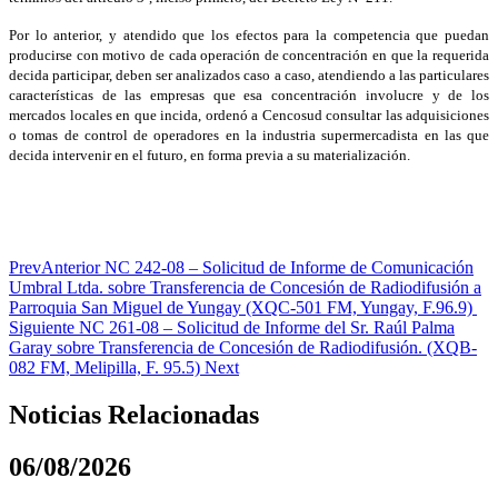
Por lo anterior, y atendido que los efectos para la competencia que puedan
producirse con motivo de cada operación de concentración en que la requerida
decida participar, deben ser analizados caso a caso, atendiendo a las particulares
características de las empresas que esa concentración involucre y de los
mercados locales en que incida, ordenó a Cencosud consultar las adquisiciones
o tomas de control de operadores en la industria supermercadista en las que
decida intervenir en el futuro, en forma previa a su materialización.
Prev
Anterior
NC 242-08 – Solicitud de Informe de Comunicación
Umbral Ltda. sobre Transferencia de Concesión de Radiodifusión a
Parroquia San Miguel de Yungay (XQC-501 FM, Yungay, F.96.9)
Siguiente
NC 261-08 – Solicitud de Informe del Sr. Raúl Palma
Garay sobre Transferencia de Concesión de Radiodifusión. (XQB-
082 FM, Melipilla, F. 95.5)
Next
Noticias Relacionadas
06/08/2026