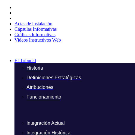
Ir
al
contenido
Actas de instalación
Cápsulas Informativas
Gráficas Informativas
Videos Instructivos Web
El Tribunal
Historia
Definiciones Estratégicas
Atribuciones
Funcionamiento
Integración Actual
Integración Histórica