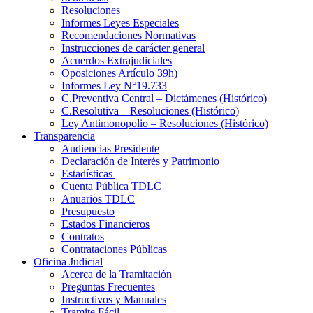
Resoluciones
Informes Leyes Especiales
Recomendaciones Normativas
Instrucciones de carácter general
Acuerdos Extrajudiciales
Oposiciones Artículo 39h)
Informes Ley N°19.733
C.Preventiva Central – Dictámenes (Histórico)
C.Resolutiva – Resoluciones (Histórico)
Ley Antimonopolio – Resoluciones (Histórico)
Transparencia
Audiencias Presidente
Declaración de Interés y Patrimonio
Estadísticas
Cuenta Pública TDLC
Anuarios TDLC
Presupuesto
Estados Financieros
Contratos
Contrataciones Públicas
Oficina Judicial
Acerca de la Tramitación
Preguntas Frecuentes
Instructivos y Manuales
Tramite Fácil