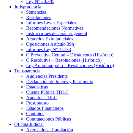
Ley N° 20.285
Jurisprudencia
Sentencias
Resoluciones
Informes Leyes Especiales
Recomendaciones Normativas
Instrucciones de carácter general
Acuerdos Extrajudiciales
Oposiciones Artículo 39h)
Informes Ley N°19.733
C.Preventiva Central – Dictámenes (Histórico)
C.Resolutiva – Resoluciones (Histórico)
Ley Antimonopolio – Resoluciones (Histórico)
Transparencia
Audiencias Presidente
Declaración de Interés y Patrimonio
Estadísticas
Cuenta Pública TDLC
Anuarios TDLC
Presupuesto
Estados Financieros
Contratos
Contrataciones Públicas
Oficina Judicial
Acerca de la Tramitación