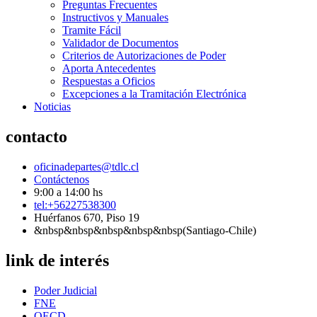
Preguntas Frecuentes
Instructivos y Manuales
Tramite Fácil
Validador de Documentos
Criterios de Autorizaciones de Poder
Aporta Antecedentes
Respuestas a Oficios
Excepciones a la Tramitación Electrónica
Noticias
contacto
oficinadepartes@tdlc.cl
Contáctenos
9:00 a 14:00 hs
tel:+56227538300
Huérfanos 670, Piso 19
&nbsp&nbsp&nbsp&nbsp&nbsp(Santiago-Chile)
link de interés
Poder Judicial
FNE
OECD