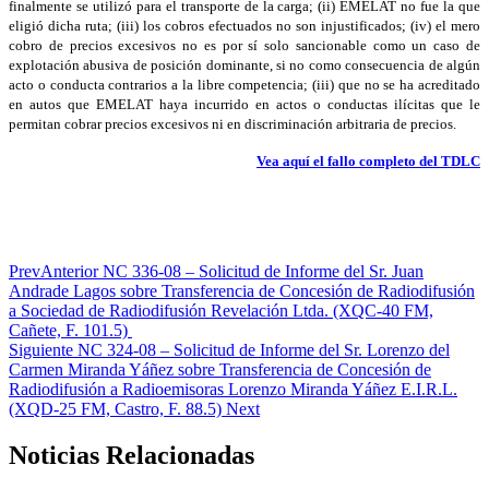
finalmente se utilizó para el transporte de la carga; (ii) EMELAT no fue la que
eligió dicha ruta; (iii) los cobros efectuados no son injustificados; (iv) el mero
cobro de precios excesivos no es por sí solo sancionable como un caso de
explotación abusiva de posición dominante, si no como consecuencia de algún
acto o conducta contrarios a la libre competencia; (iii) que no se ha acreditado
en autos que EMELAT haya incurrido en actos o conductas ilícitas que le
permitan cobrar precios excesivos ni en discriminación arbitraria de precios.
Vea aquí el fallo completo del TDLC
Prev
Anterior
NC 336-08 – Solicitud de Informe del Sr. Juan
Andrade Lagos sobre Transferencia de Concesión de Radiodifusión
a Sociedad de Radiodifusión Revelación Ltda. (XQC-40 FM,
Cañete, F. 101.5)
Siguiente
NC 324-08 – Solicitud de Informe del Sr. Lorenzo del
Carmen Miranda Yáñez sobre Transferencia de Concesión de
Radiodifusión a Radioemisoras Lorenzo Miranda Yáñez E.I.R.L.
(XQD-25 FM, Castro, F. 88.5)
Next
Noticias Relacionadas