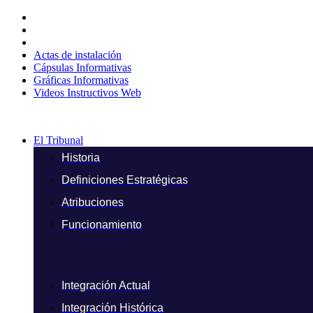
Ir
al
contenido
Actas de instalación
Cápsulas Informativas
Gráficas Informativas
Videos Instructivos Web
El Tribunal
Historia
Definiciones Estratégicas
Atribuciones
Funcionamiento
Integración Actual
Integración Histórica