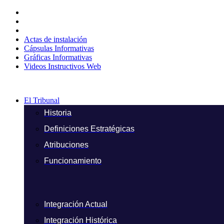
Ir
al
contenido
Actas de instalación
Cápsulas Informativas
Gráficas Informativas
Videos Instructivos Web
El Tribunal
Historia
Definiciones Estratégicas
Atribuciones
Funcionamiento
Integración Actual
Integración Histórica