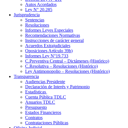
Autos Acordados
Ley N° 20.285
Jurisprudencia
Sentencias
Resoluciones
Informes Leyes Especiales
Recomendaciones Normativas
Instrucciones de carácter general
Acuerdos Extrajudiciales
Oposiciones Artículo 39h)
Informes Ley N°19.733
C.Preventiva Central – Dictámenes (Histórico)
C.Resolutiva – Resoluciones (Histórico)
Ley Antimonopolio – Resoluciones (Histórico)
Transparencia
Audiencias Presidente
Declaración de Interés y Patrimonio
Estadísticas
Cuenta Pública TDLC
Anuarios TDLC
Presupuesto
Estados Financieros
Contratos
Contrataciones Públicas
Oficina Judicial