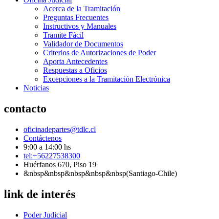
Acerca de la Tramitación
Preguntas Frecuentes
Instructivos y Manuales
Tramite Fácil
Validador de Documentos
Criterios de Autorizaciones de Poder
Aporta Antecedentes
Respuestas a Oficios
Excepciones a la Tramitación Electrónica
Noticias
contacto
oficinadepartes@tdlc.cl
Contáctenos
9:00 a 14:00 hs
tel:+56227538300
Huérfanos 670, Piso 19
&nbsp&nbsp&nbsp&nbsp&nbsp(Santiago-Chile)
link de interés
Poder Judicial