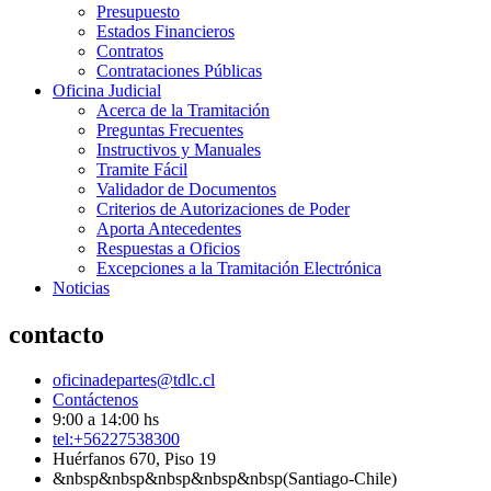
Presupuesto
Estados Financieros
Contratos
Contrataciones Públicas
Oficina Judicial
Acerca de la Tramitación
Preguntas Frecuentes
Instructivos y Manuales
Tramite Fácil
Validador de Documentos
Criterios de Autorizaciones de Poder
Aporta Antecedentes
Respuestas a Oficios
Excepciones a la Tramitación Electrónica
Noticias
contacto
oficinadepartes@tdlc.cl
Contáctenos
9:00 a 14:00 hs
tel:+56227538300
Huérfanos 670, Piso 19
&nbsp&nbsp&nbsp&nbsp&nbsp(Santiago-Chile)