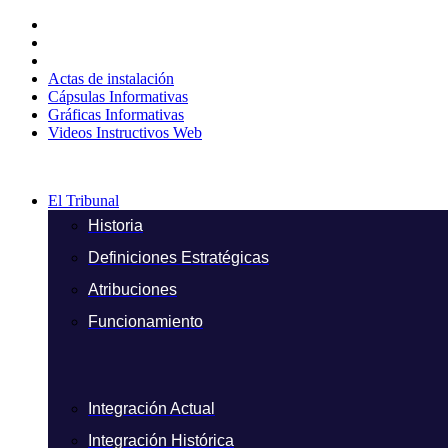
Ir
al
contenido
Actas de instalación
Cápsulas Informativas
Gráficas Informativas
Videos Instructivos Web
El Tribunal
Historia
Definiciones Estratégicas
Atribuciones
Funcionamiento
Integración Actual
Integración Histórica