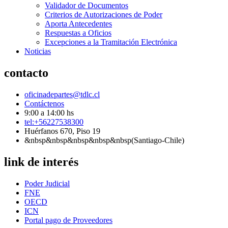
Validador de Documentos
Criterios de Autorizaciones de Poder
Aporta Antecedentes
Respuestas a Oficios
Excepciones a la Tramitación Electrónica
Noticias
contacto
oficinadepartes@tdlc.cl
Contáctenos
9:00 a 14:00 hs
tel:+56227538300
Huérfanos 670, Piso 19
&nbsp&nbsp&nbsp&nbsp&nbsp(Santiago-Chile)
link de interés
Poder Judicial
FNE
OECD
ICN
Portal pago de Proveedores