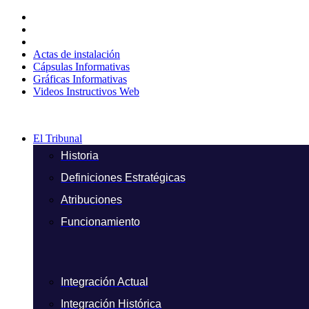
Ir
al
contenido
Actas de instalación
Cápsulas Informativas
Gráficas Informativas
Videos Instructivos Web
El Tribunal
Historia
Definiciones Estratégicas
Atribuciones
Funcionamiento
Integración Actual
Integración Histórica