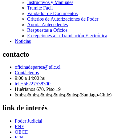
Instructivos y Manuales
Tramite Fácil
Validador de Documentos
Criterios de Autorizaciones de Poder
Aporta Antecedentes
Respuestas a Oficios
Excepciones a la Tramitación Electrónica
Noticias
contacto
oficinadepartes@tdlc.cl
Contáctenos
9:00 a 14:00 hs
tel:+56227538300
Huérfanos 670, Piso 19
&nbsp&nbsp&nbsp&nbsp&nbsp(Santiago-Chile)
link de interés
Poder Judicial
FNE
OECD
ICN