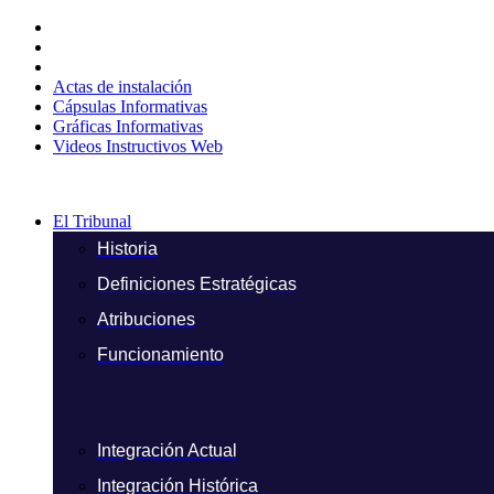
Ir
al
contenido
Actas de instalación
Cápsulas Informativas
Gráficas Informativas
Videos Instructivos Web
El Tribunal
Historia
Definiciones Estratégicas
Atribuciones
Funcionamiento
Integración Actual
Integración Histórica