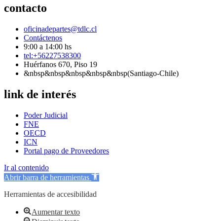
contacto
oficinadepartes@tdlc.cl
Contáctenos
9:00 a 14:00 hs
tel:+56227538300
Huérfanos 670, Piso 19
&nbsp&nbsp&nbsp&nbsp&nbsp(Santiago-Chile)
link de interés
Poder Judicial
FNE
OECD
ICN
Portal pago de Proveedores
Ir al contenido
Abrir barra de herramientas
Herramientas de accesibilidad
Aumentar texto