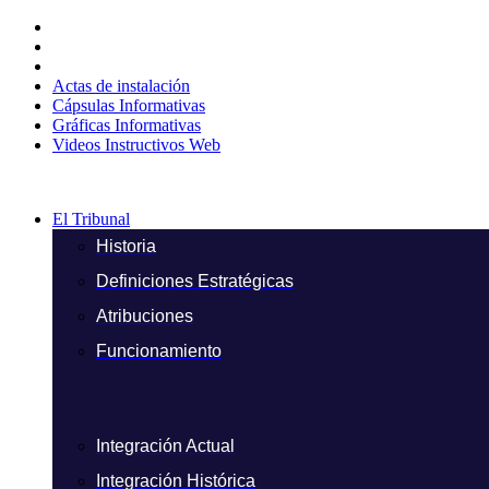
Ir
al
contenido
Actas de instalación
Cápsulas Informativas
Gráficas Informativas
Videos Instructivos Web
El Tribunal
Historia
Definiciones Estratégicas
Atribuciones
Funcionamiento
Integración Actual
Integración Histórica