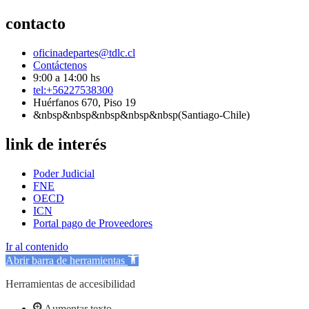
contacto
oficinadepartes@tdlc.cl
Contáctenos
9:00 a 14:00 hs
tel:+56227538300
Huérfanos 670, Piso 19
&nbsp&nbsp&nbsp&nbsp&nbsp(Santiago-Chile)
link de interés
Poder Judicial
FNE
OECD
ICN
Portal pago de Proveedores
Ir al contenido
Abrir barra de herramientas
Herramientas de accesibilidad
Aumentar texto