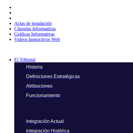
Ir
al
contenido
Actas de instalación
Cápsulas Informativas
Gráficas Informativas
Videos Instructivos Web
El Tribunal
Historia
Definiciones Estratégicas
Atribuciones
Funcionamiento
Integración Actual
Integración Histórica