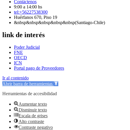
Contáctenos
9:00 a 14:00 hs
tel:+56227538300
Huérfanos 670, Piso 19
&nbsp&nbsp&nbsp&nbsp&nbsp(Santiago-Chile)
link de interés
Poder Judicial
FNE
OECD
ICN
Portal pago de Proveedores
Ir al contenido
Abrir barra de herramientas
Herramientas de accesibilidad
Aumentar texto
Disminuir texto
Escala de grises
Alto contraste
Contraste negativo