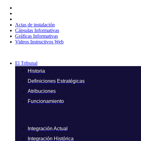
Ir
al
contenido
Actas de instalación
Cápsulas Informativas
Gráficas Informativas
Videos Instructivos Web
El Tribunal
Historia
Definiciones Estratégicas
Atribuciones
Funcionamiento
Integración Actual
Integración Histórica