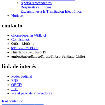
Aporta Antecedentes
Respuestas a Oficios
Excepciones a la Tramitación Electrónica
Noticias
contacto
oficinadepartes@tdlc.cl
Contáctenos
9:00 a 14:00 hs
tel:+56227538300
Huérfanos 670, Piso 19
&nbsp&nbsp&nbsp&nbsp&nbsp(Santiago-Chile)
link de interés
Poder Judicial
FNE
OECD
ICN
Portal pago de Proveedores
Ir al contenido