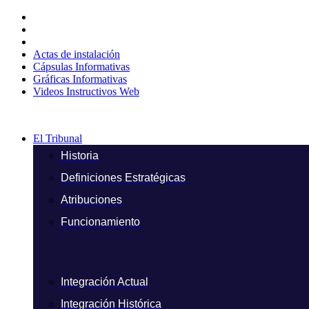
Ir
al
contenido
Actas de instalación
Cápsulas Informativas
Gráficas Informativas
Videos Instructivos Web
El Tribunal
Historia
Definiciones Estratégicas
Atribuciones
Funcionamiento
Integración Actual
Integración Histórica