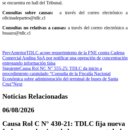
se encuentra en hall del Tribunal.
Consultas sobre causas:
a través del correo electrónico a
oficinadepartes@tdlc.cl
Consultas no relativas a causas:
a través del correo electrónico a
bsuazo@tdlc.cl
Prev
Anterior
TDLC acoge requerimiento de la FNE contra Cadena
Comercial Andina SpA por notificar una operación de concentración
entregando información falsa
Siguiente
Causa Rol NC N° 555-25: TDLC da inicio a
procedimiento caratulado “Consulta de la Fiscalía Nacional
Económica sobre administración del terminal de buses de Santa
Cruz”
Next
Noticias Relacionadas
06/08/2026
Causa Rol C N° 430-21: TDLC fija nueva