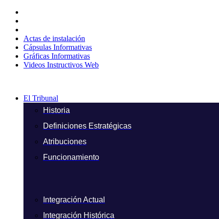
Ir
al
contenido
Actas de instalación
Cápsulas Informativas
Gráficas Informativas
Videos Instructivos Web
El Tribunal
Historia
Definiciones Estratégicas
Atribuciones
Funcionamiento
Integración Actual
Integración Histórica